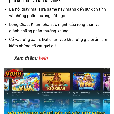
phá kho báu vô tận tại Vic88.
Bà nội thây ma: Tựa game này mang đến sự kịch tính
và những phần thưởng bất ngờ.
Long Châu: Khám phá sức mạnh của rồng thần và
giành những phần thưởng khủng.
Cổ vật rừng xanh: Đặt chân vào khu rừng già bí ẩn, tìm
kiếm những cổ vật quý giá.
Xem thêm:
Iwin