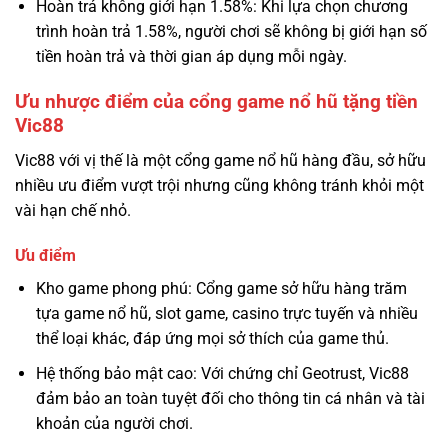
Hoàn trả không giới hạn 1.58%: Khi lựa chọn chương
trình hoàn trả 1.58%, người chơi sẽ không bị giới hạn số
tiền hoàn trả và thời gian áp dụng mỗi ngày.
Ưu nhược điểm của cổng game nổ hũ tặng tiền
Vic88
Vic88 với vị thế là một cổng game nổ hũ hàng đầu, sở hữu
nhiều ưu điểm vượt trội nhưng cũng không tránh khỏi một
vài hạn chế nhỏ.
Ưu điểm
Kho game phong phú: Cổng game sở hữu hàng trăm
tựa game nổ hũ, slot game, casino trực tuyến và nhiều
thể loại khác, đáp ứng mọi sở thích của game thủ.
Hệ thống bảo mật cao: Với chứng chỉ Geotrust, Vic88
đảm bảo an toàn tuyệt đối cho thông tin cá nhân và tài
khoản của người chơi.