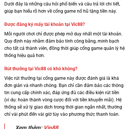
Dưới đây là những câu hỏi phổ biến và câu trả lời chi tiết,
giúp bạn hiểu rõ hơn về cổng game nổ hũ tặng tiền này.
Được đăng ký mấy tài khoản tại Vic88?
Mỗi người chơi chỉ được phép mở duy nhất một tài khoản.
Quy định này nhằm đảm bảo tính công bằng, minh bạch
cho tất cả thành viên, đồng thời giúp cổng game quản lý hệ
thống hiệu quả hơn.
Rút thưởng tại Vic88 có khó không?
Việc rút thưởng tại cổng game này được đánh giá là khá
đơn giản và nhanh chóng. Bạn chỉ cần đảm bảo các thông
tin cung cấp chính xác, đáp ứng đủ các điều kiện rút tiền
(ví dụ: hoàn thành vòng cược đối với tiền khuyến mãi). Hệ
thống sẽ xử lý giao dịch trong thời gian ngắn nhất, thường
chỉ vài phút đến vài giờ tùy vào phương thức thanh toán.
Xem thêm:
Vin88