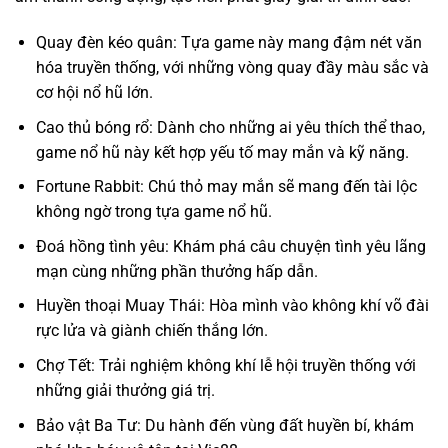
Quay đèn kéo quân: Tựa game này mang đậm nét văn
hóa truyền thống, với những vòng quay đầy màu sắc và
cơ hội nổ hũ lớn.
Cao thủ bóng rổ: Dành cho những ai yêu thích thể thao,
game nổ hũ này kết hợp yếu tố may mắn và kỹ năng.
Fortune Rabbit: Chú thỏ may mắn sẽ mang đến tài lộc
không ngờ trong tựa game nổ hũ.
Đoá hồng tình yêu: Khám phá câu chuyện tình yêu lãng
mạn cùng những phần thưởng hấp dẫn.
Huyền thoại Muay Thái: Hòa mình vào không khí võ đài
rực lửa và giành chiến thắng lớn.
Chợ Tết: Trải nghiệm không khí lễ hội truyền thống với
những giải thưởng giá trị.
Bảo vật Ba Tư: Du hành đến vùng đất huyền bí, khám