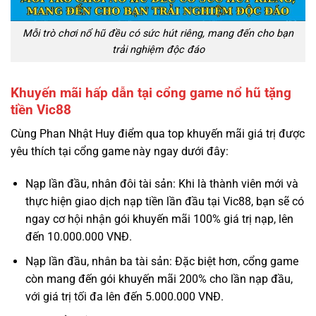
Mỗi trò chơi nổ hũ đều có sức hút riêng, mang đến cho bạn
trải nghiệm độc đáo
Khuyến mãi hấp dẫn tại cổng game nổ hũ tặng
tiền Vic88
Cùng Phan Nhật Huy điểm qua top khuyến mãi giá trị được
yêu thích tại cổng game này ngay dưới đây:
Nạp lần đầu, nhân đôi tài sản: Khi là thành viên mới và
thực hiện giao dịch nạp tiền lần đầu tại Vic88, bạn sẽ có
ngay cơ hội nhận gói khuyến mãi 100% giá trị nạp, lên
đến 10.000.000 VNĐ.
Nạp lần đầu, nhân ba tài sản: Đặc biệt hơn, cổng game
còn mang đến gói khuyến mãi 200% cho lần nạp đầu,
với giá trị tối đa lên đến 5.000.000 VNĐ.