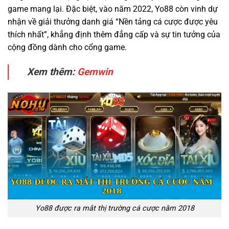
game mang lại. Đặc biệt, vào năm 2022, Yo88 còn vinh dự
nhận về giải thưởng danh giá “Nền tảng cá cược được yêu
thích nhất”, khẳng định thêm đẳng cấp và sự tin tưởng của
cộng đồng dành cho cổng game.
Xem thêm:
Gemwin
Yo88 được ra mắt thị trường cá cược năm 2018