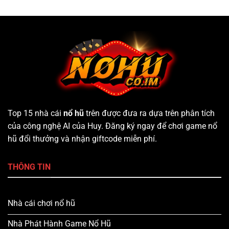
Top 15 nhà cái
nổ hũ
trên được đưa ra dựa trên phân tích
của công nghệ AI của Huy. Đăng ký ngay để chơi game nổ
hũ đổi thưởng và nhận giftcode miễn phí.
THÔNG TIN
Nhà cái chơi nổ hũ
Nhà Phát Hành Game Nổ Hũ