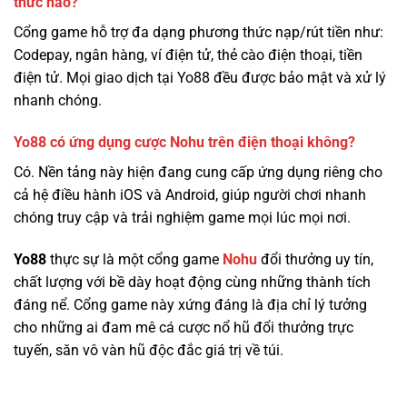
thức nào?
Cổng game hỗ trợ đa dạng phương thức nạp/rút tiền như:
Codepay, ngân hàng, ví điện tử, thẻ cào điện thoại, tiền
điện tử. Mọi giao dịch tại Yo88 đều được bảo mật và xử lý
nhanh chóng.
Yo88 có ứng dụng cược Nohu trên điện thoại không?
Có. Nền tảng này hiện đang cung cấp ứng dụng riêng cho
cả hệ điều hành iOS và Android, giúp người chơi nhanh
chóng truy cập và trải nghiệm game mọi lúc mọi nơi.
Yo88
thực sự là một cổng game
Nohu
đổi thưởng uy tín,
chất lượng với bề dày hoạt động cùng những thành tích
đáng nể. Cổng game này xứng đáng là địa chỉ lý tưởng
cho những ai đam mê cá cược nổ hũ đổi thưởng trực
tuyến, săn vô vàn hũ độc đắc giá trị về túi.