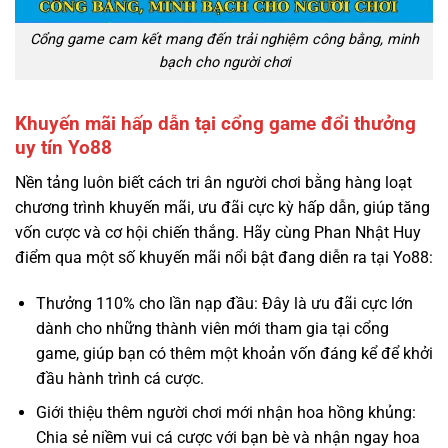
Cổng game cam kết mang đến trải nghiệm công bằng, minh
bạch cho người chơi
Khuyến mãi hấp dẫn tại cổng game đổi thưởng
uy tín Yo88
Nền tảng luôn biết cách tri ân người chơi bằng hàng loạt
chương trình khuyến mãi, ưu đãi cực kỳ hấp dẫn, giúp tăng
vốn cược và cơ hội chiến thắng. Hãy cùng Phan Nhật Huy
điểm qua một số khuyến mãi nổi bật đang diễn ra tại Yo88:
Thưởng 110% cho lần nạp đầu: Đây là ưu đãi cực lớn
dành cho những thành viên mới tham gia tại cổng
game, giúp bạn có thêm một khoản vốn đáng kể để khởi
đầu hành trình cá cược.
Giới thiệu thêm người chơi mới nhận hoa hồng khủng:
Chia sẻ niềm vui cá cược với bạn bè và nhận ngay hoa