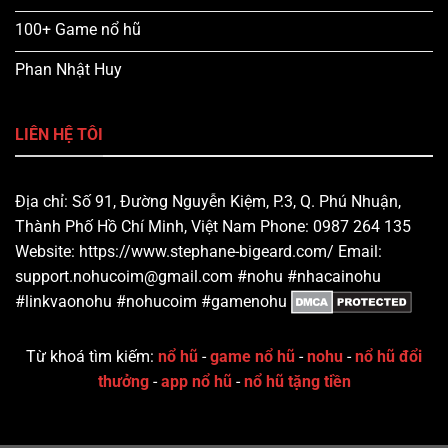
100+ Game nổ hũ
Phan Nhật Huy
LIÊN HỆ TÔI
Địa chỉ: Số 91, Đường Nguyễn Kiệm, P.3, Q. Phú Nhuận,
Thành Phố Hồ Chí Minh, Việt Nam Phone: 0987 264 135
Website: https://www.stephane-bigeard.com/ Email:
support.nohucoim@gmail.com
#nohu #nhacainohu
#linkvaonohu #nohucoim #gamenohu
Từ khoá tìm kiếm:
nổ hũ
-
game nổ hũ
-
nohu
-
nổ hũ đổi
thưởng
-
app nổ hũ
-
nổ hũ tặng tiền