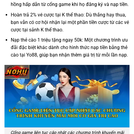
hồng hấp dẫn từ cổng game khi họ đăng ký và nạp tiền.
Hoàn trả 2% vé cược tại K thể thao: Dù thắng hay thua,
bạn vẫn có cơ hội nhận lại một phần tiền cược từ các vé
cược tại sảnh K thể thao.
Nạp thẻ cào 1 triệu tặng ngay 50k: Một chương trình ưu
đãi đặc biệt khác dành cho hình thức nạp tiền bằng thẻ
cào tại Yo88, giúp bạn nhận thêm giá trị từ mỗi lần nạp.
Cổng game liên tục cập nhật các chương trình khuyến mãi