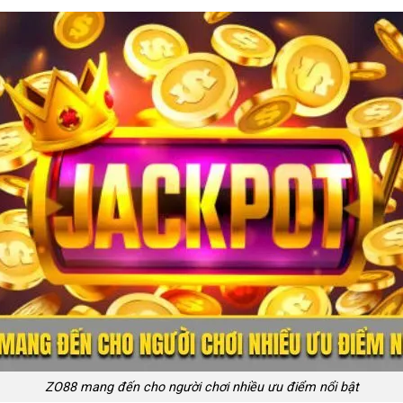
ZO88 mang đến cho người chơi nhiều ưu điểm nổi bật