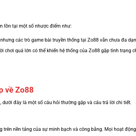
ẫn tồn tại một số nhược điểm như:
nhưng các trò game bài truyền thống tại Zo88 vẫn chưa đa dạ
ười chơi quá lớn có thể khiến hệ thống của Zo88 gặp tình trạn
p về Zo88
 dưới đây là một số câu hỏi thường gặp và câu trả lời chi tiết.
ng trên nền tảng của sự minh bạch và công bằng. Mọi hoạt độn