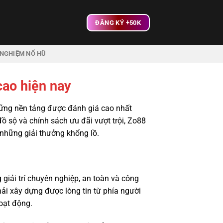
ĐĂNG KÝ +50K
 NGHIỆM NỔ HŨ
cao hiện nay
những nền tảng được đánh giá cao nhất
đồ sộ và chính sách ưu đãi vượt trội, Zo88
 những giải thưởng khổng lồ.
iải trí chuyên nghiệp, an toàn và công
ải xây dựng được lòng tin từ phía người
oạt động.