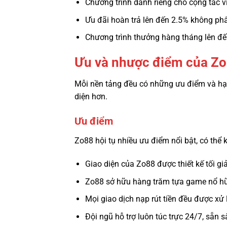
Chương trình dành riêng cho cộng tác vi
Ưu đãi hoàn trả lên đến 2.5% không phân
Chương trình thưởng hàng tháng lên đến
Ưu và nhược điểm của Z
Mỗi nền tảng đều có những ưu điểm và hạn 
diện hơn.
Ưu điểm
Zo88 hội tụ nhiều ưu điểm nổi bật, có thể 
Giao diện của Zo88 được thiết kế tối gi
Zo88 sở hữu hàng trăm tựa game nổ hũ 
Mọi giao dịch nạp rút tiền đều được xử l
Đội ngũ hỗ trợ luôn túc trực 24/7, sẵn 