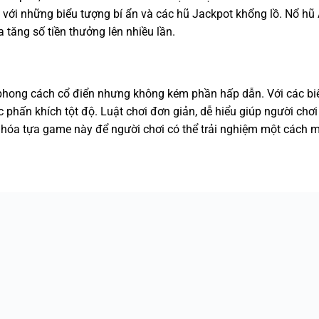
 với những biểu tượng bí ẩn và các hũ Jackpot khổng lồ. Nổ hũ 
a tăng số tiền thưởng lên nhiều lần.
ong cách cổ điển nhưng không kém phần hấp dẫn. Với các biểu 
c phấn khích tột độ. Luật chơi đơn giản, dễ hiểu giúp người ch
u hóa tựa game này để người chơi có thể trải nghiệm một cách 