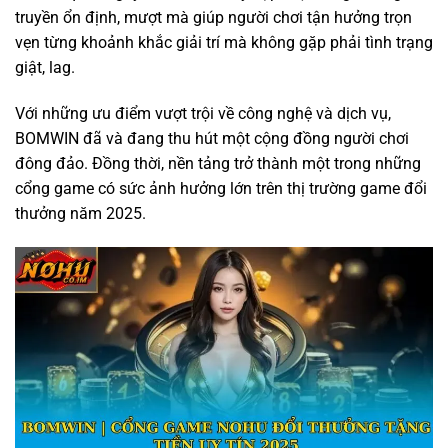
truyền ổn định, mượt mà giúp người chơi tận hưởng trọn
vẹn từng khoảnh khắc giải trí mà không gặp phải tình trạng
giật, lag.
Với những ưu điểm vượt trội về công nghệ và dịch vụ,
BOMWIN đã và đang thu hút một cộng đồng người chơi
đông đảo. Đồng thời, nền tảng trở thành một trong những
cổng game có sức ảnh hưởng lớn trên thị trường game đổi
thưởng năm 2025.