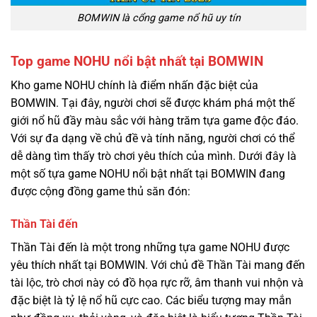
BOMWIN là cổng game nổ hũ uy tín
Top game NOHU nổi bật nhất tại BOMWIN
Kho game NOHU chính là điểm nhấn đặc biệt của
BOMWIN. Tại đây, người chơi sẽ được khám phá một thế
giới nổ hũ đầy màu sắc với hàng trăm tựa game độc đáo.
Với sự đa dạng về chủ đề và tính năng, người chơi có thể
dễ dàng tìm thấy trò chơi yêu thích của mình. Dưới đây là
một số tựa game NOHU nổi bật nhất tại BOMWIN đang
được cộng đồng game thủ săn đón:
Thần Tài đến
Thần Tài đến là một trong những tựa game NOHU được
yêu thích nhất tại BOMWIN. Với chủ đề Thần Tài mang đến
tài lộc, trò chơi này có đồ họa rực rỡ, âm thanh vui nhộn và
đặc biệt là tỷ lệ nổ hũ cực cao. Các biểu tượng may mắn