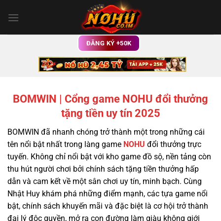
Bỏ
qua
nội
dung
ĐĂNG KÝ +50K
BOMWIN | Cổng game NOHU đổi thưởng
tặng tiền uy tín 2025
BOMWIN đã nhanh chóng trở thành một trong những cái
tên nổi bật nhất trong làng game
NOHU
đổi thưởng trực
tuyến. Không chỉ nổi bật với kho game đồ sộ, nền tảng còn
thu hút người chơi bởi chính sách tặng tiền thưởng hấp
dẫn và cam kết về một sân chơi uy tín, minh bạch. Cùng
Nhật Huy khám phá những điểm mạnh, các tựa game nổi
bật, chính sách khuyến mãi và đặc biệt là cơ hội trở thành
đại lý độc quyền, mở ra con đường làm giàu không giới