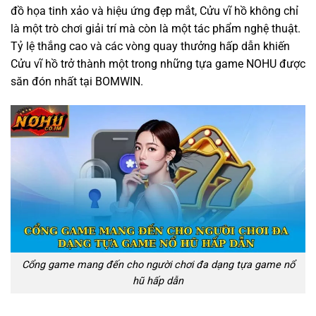
đồ họa tinh xảo và hiệu ứng đẹp mắt, Cửu vĩ hồ không chỉ
là một trò chơi giải trí mà còn là một tác phẩm nghệ thuật.
Tỷ lệ thắng cao và các vòng quay thưởng hấp dẫn khiến
Cửu vĩ hồ trở thành một trong những tựa game NOHU được
săn đón nhất tại BOMWIN.
Cổng game mang đến cho người chơi đa dạng tựa game nổ
hũ hấp dẫn