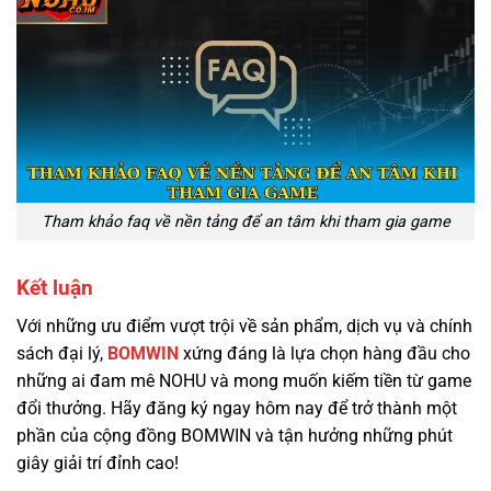
Tham khảo faq về nền tảng để an tâm khi tham gia game
Kết luận
Với những ưu điểm vượt trội về sản phẩm, dịch vụ và chính
sách đại lý,
BOMWIN
xứng đáng là lựa chọn hàng đầu cho
những ai đam mê NOHU và mong muốn kiếm tiền từ game
đổi thưởng. Hãy đăng ký ngay hôm nay để trở thành một
phần của cộng đồng BOMWIN và tận hưởng những phút
giây giải trí đỉnh cao!