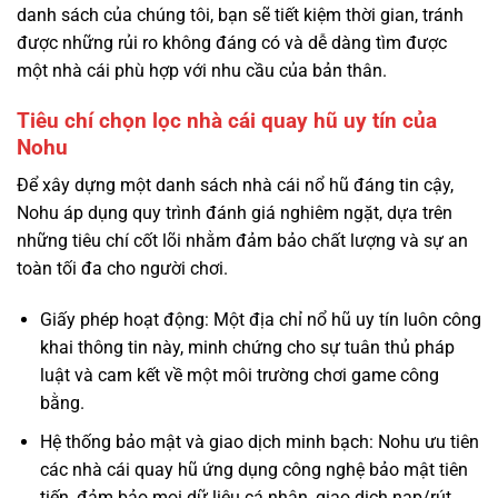
danh sách của chúng tôi, bạn sẽ tiết kiệm thời gian, tránh
được những rủi ro không đáng có và dễ dàng tìm được
một nhà cái phù hợp với nhu cầu của bản thân.
Tiêu chí chọn lọc nhà cái quay hũ uy tín của
Nohu
Để xây dựng một danh sách nhà cái nổ hũ đáng tin cậy,
Nohu áp dụng quy trình đánh giá nghiêm ngặt, dựa trên
những tiêu chí cốt lõi nhằm đảm bảo chất lượng và sự an
toàn tối đa cho người chơi.
Giấy phép hoạt động: Một địa chỉ nổ hũ uy tín luôn công
khai thông tin này, minh chứng cho sự tuân thủ pháp
luật và cam kết về một môi trường chơi game công
bằng.
Hệ thống bảo mật và giao dịch minh bạch: Nohu ưu tiên
các nhà cái quay hũ ứng dụng công nghệ bảo mật tiên
tiến, đảm bảo mọi dữ liệu cá nhân, giao dịch nạp/rút