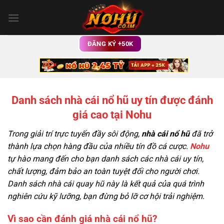
Bỏ
qua
nội
dung
ĐĂNG KÝ +50K
Danh sách nhà cái nổ hũ uy tín được đánh
giá cao tại Nohu
Trong giải trí trực tuyến đầy sôi động,
nhà cái nổ hũ
đã trở
thành lựa chọn hàng đầu của nhiều tín đồ cá cược.
Nohu
tự hào mang đến cho bạn danh sách các nhà cái uy tín,
chất lượng, đảm bảo an toàn tuyệt đối cho người chơi.
Danh sách nhà cái quay hũ này là kết quả của quá trình
nghiên cứu kỹ lưỡng, bạn đừng bỏ lỡ cơ hội trải nghiệm.
Vì sao cần đánh giá nhà cái nổ hũ?