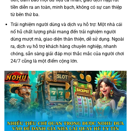
tiền diễn ra an toàn, minh bạch, không có sự can thiệp
từ bên thứ ba.
Trải nghiệm người dùng và dịch vụ hỗ trợ: Một nhà cái
nổ hũ chất lượng phải mang đến trải nghiệm người
dùng mượt mà, giao diện thân thiện, dễ sử dụng. Ngoài
ra, dịch vụ hỗ trợ khách hàng chuyên nghiệp, nhanh
chóng, sẵn sàng giải đáp mọi thắc mắc của người chơi
24/7 cũng là một điểm cộng lớn.