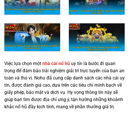
Việc lựa chọn một
nhà cái nổ hũ
uy tín là bước đi quan
trọng để đảm bảo trải nghiệm giải trí trực tuyến của bạn an
toàn và thú vị. Nohu đã cung cấp danh sách các nhà cái uy
tín, được đánh giá cao, dựa trên các tiêu chí minh bạch về
giấy phép, bảo mật và dịch vụ. Hy vọng thông tin này sẽ
giúp bạn tìm được địa chỉ ưng ý, tận hưởng những khoảnh
khắc nổ hũ đầy kịch tính, mang về phần thưởng giá trị.