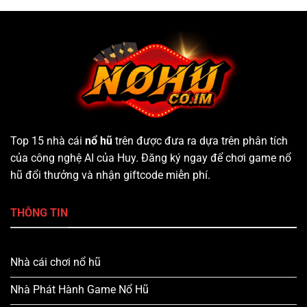
Top 15 nhà cái
nổ hũ
trên được đưa ra dựa trên phân tích
của công nghệ AI của Huy. Đăng ký ngay để chơi game nổ
hũ đổi thưởng và nhận giftcode miễn phí.
THÔNG TIN
Nhà cái chơi nổ hũ
Nhà Phát Hành Game Nổ Hũ