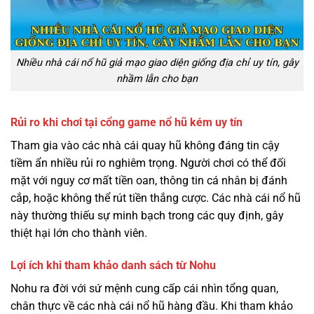
Nhiều nhà cái nổ hũ giả mạo giao diện giống địa chỉ uy tín, gây
nhầm lẫn cho bạn
Rủi ro khi chơi tại cổng game nổ hũ kém uy tín
Tham gia vào các nhà cái quay hũ không đáng tin cậy
tiềm ẩn nhiều rủi ro nghiêm trọng. Người chơi có thể đối
mặt với nguy cơ mất tiền oan, thông tin cá nhân bị đánh
cắp, hoặc không thể rút tiền thắng cược. Các nhà cái nổ hũ
này thường thiếu sự minh bạch trong các quy định, gây
thiệt hại lớn cho thành viên.
Lợi ích khi tham khảo danh sách từ Nohu
Nohu ra đời với sứ mệnh cung cấp cái nhìn tổng quan,
chân thực về các nhà cái nổ hũ hàng đầu. Khi tham khảo