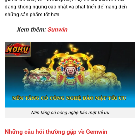
đang không ngừng cập nhật và phát triển để mang đến
những sản phẩm tốt hơn.
Xem thêm:
Sunwin
Nền tảng có công nghệ bảo mật tối ưu
Những câu hỏi thường gặp về Gemwin