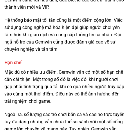
thành viên mới và VIP.
Hệ thống bảo mật tối tân cũng là một điểm cộng lớn. Việc
sử dụng công nghệ mã hóa hiện đại giúp người chơi yên
tâm hơn khi giao dịch và cung cấp thông tin cá nhân. Đội
ngũ hỗ trợ của Gemwin cũng được đánh giá cao về sự
chuyên nghiệp và tận tâm.
Hạn chế
Mặc dù có nhiều ưu điểm, Gemwin vẫn có một số hạn chế
cần cải thiện. Một trong số đó là việc đôi khi người chơi
gặp phải tình trạng quá tải khi có quá nhiều người truy cập
vào cùng một thời điểm. Điều này có thể ảnh hưởng đến
trải nghiệm chơi game.
Ngoài ra, số lượng các trò chơi bắn cá và casino trực tuyến
tuy đa dạng nhưng vẫn chưa thể so sánh với một số cổng
game lớn chuyên về mảng này. Tuy nhiên, Gemwin vẫn