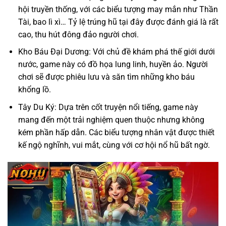
hội truyền thống, với các biểu tượng may mắn như Thần
Tài, bao lì xì… Tỷ lệ trúng hũ tại đây được đánh giá là rất
cao, thu hút đông đảo người chơi.
Kho Báu Đại Dương: Với chủ đề khám phá thế giới dưới
nước, game này có đồ họa lung linh, huyền ảo. Người
chơi sẽ được phiêu lưu và săn tìm những kho báu
khổng lồ.
Tây Du Ký: Dựa trên cốt truyện nổi tiếng, game này
mang đến một trải nghiệm quen thuộc nhưng không
kém phần hấp dẫn. Các biểu tượng nhân vật được thiết
kế ngộ nghĩnh, vui mắt, cùng với cơ hội nổ hũ bất ngờ.