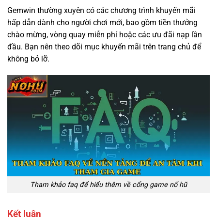
Gemwin thường xuyên có các chương trình khuyến mãi
hấp dẫn dành cho người chơi mới, bao gồm tiền thưởng
chào mừng, vòng quay miễn phí hoặc các ưu đãi nạp lần
đầu. Bạn nên theo dõi mục khuyến mãi trên trang chủ để
không bỏ lỡ.
Tham khảo faq để hiểu thêm về cổng game nổ hũ
Kết luận