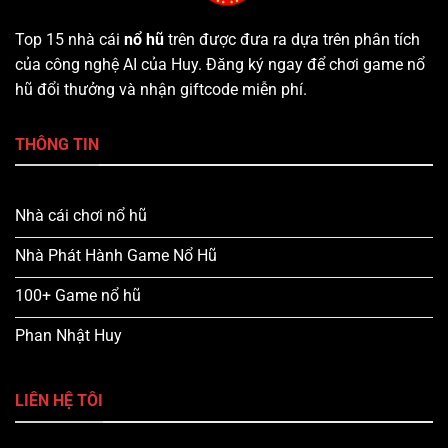
Top 15 nhà cái
nổ hũ
trên được đưa ra dựa trên phân tích
của công nghệ AI của Huy. Đăng ký ngay để chơi game nổ
hũ đổi thưởng và nhận giftcode miễn phí.
THÔNG TIN
Nhà cái chơi nổ hũ
Nhà Phát Hành Game Nổ Hũ
100+ Game nổ hũ
Phan Nhật Huy
LIÊN HỆ TÔI