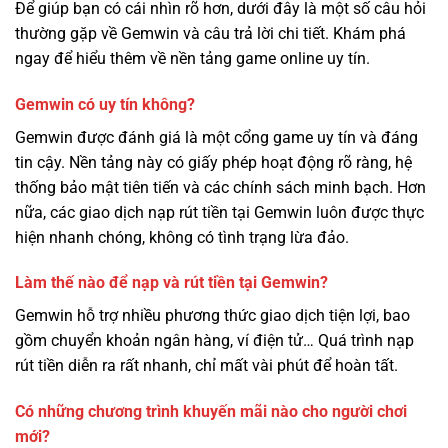
Để giúp bạn có cái nhìn rõ hơn, dưới đây là một số câu hỏi
thường gặp về Gemwin và câu trả lời chi tiết. Khám phá
ngay để hiểu thêm về nền tảng game online uy tín.
Gemwin có uy tín không?
Gemwin được đánh giá là một cổng game uy tín và đáng
tin cậy. Nền tảng này có giấy phép hoạt động rõ ràng, hệ
thống bảo mật tiên tiến và các chính sách minh bạch. Hơn
nữa, các giao dịch nạp rút tiền tại Gemwin luôn được thực
hiện nhanh chóng, không có tình trạng lừa đảo.
Làm thế nào để nạp và rút tiền tại Gemwin?
Gemwin hỗ trợ nhiều phương thức giao dịch tiện lợi, bao
gồm chuyển khoản ngân hàng, ví điện tử… Quá trình nạp
rút tiền diễn ra rất nhanh, chỉ mất vài phút để hoàn tất.
Có những chương trình khuyến mãi nào cho người chơi
mới?