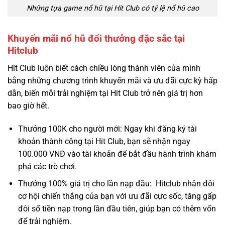
Những tựa game nổ hũ tại Hit Club có tỷ lệ nổ hũ cao
Khuyến mãi nổ hũ đổi thưởng đặc sắc tại
Hitclub
Hit Club luôn biết cách chiều lòng thành viên của mình
bằng những chương trình khuyến mãi và ưu đãi cực kỳ hấp
dẫn, biến mỗi trải nghiệm tại Hit Club trở nên giá trị hơn
bao giờ hết.
Thưởng 100K cho người mới: Ngay khi đăng ký tài
khoản thành công tại Hit Club, bạn sẽ nhận ngay
100.000 VNĐ vào tài khoản để bắt đầu hành trình khám
phá các trò chơi.
Thưởng 100% giá trị cho lần nạp đầu: Hitclub nhân đôi
cơ hội chiến thắng của bạn với ưu đãi cực sốc, tăng gấp
đôi số tiền nạp trong lần đầu tiên, giúp bạn có thêm vốn
để trải nghiệm.