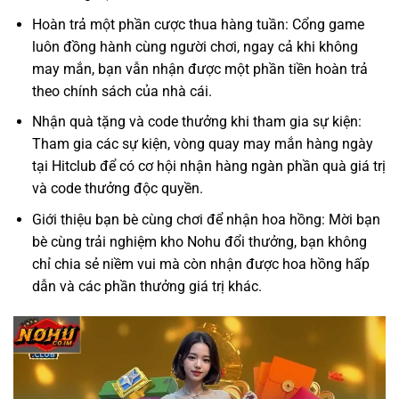
Hoàn trả một phần cược thua hàng tuần: Cổng game
luôn đồng hành cùng người chơi, ngay cả khi không
may mắn, bạn vẫn nhận được một phần tiền hoàn trả
theo chính sách của nhà cái.
Nhận quà tặng và code thưởng khi tham gia sự kiện:
Tham gia các sự kiện, vòng quay may mắn hàng ngày
tại Hitclub để có cơ hội nhận hàng ngàn phần quà giá trị
và code thưởng độc quyền.
Giới thiệu bạn bè cùng chơi để nhận hoa hồng: Mời bạn
bè cùng trải nghiệm kho Nohu đổi thưởng, bạn không
chỉ chia sẻ niềm vui mà còn nhận được hoa hồng hấp
dẫn và các phần thưởng giá trị khác.