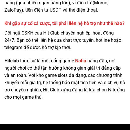
hàng (qua nhiều ngân hàng lớn), ví điện tử (Momo,
ZaloPay), tiền điện tử USDT và thẻ điện thoại.
Khi gặp sự cố cá cược, tôi phải liên hệ hỗ trợ như thế nào?
Đội ngũ CSKH của Hit Club chuyên nghiệp, hoạt động
24/7. Bạn có thể liên hệ qua chat trực tuyến, hotline hoặc
telegram để được hỗ trợ kịp thời.
Hitclub
thực sự là một cổng game
Nohu
hàng đầu, nơi
người chơi có thể tận hưởng không gian giải trí đẳng cấp
và an toàn. Với kho game slots đa dạng, các chương trình
khuyến mãi giá trị, hệ thống bảo mật tiên tiến và dịch vụ hỗ
trợ chuyên nghiệp, Hit Club xứng đáng là lựa chọn lý tưởng
cho mọi game thủ.