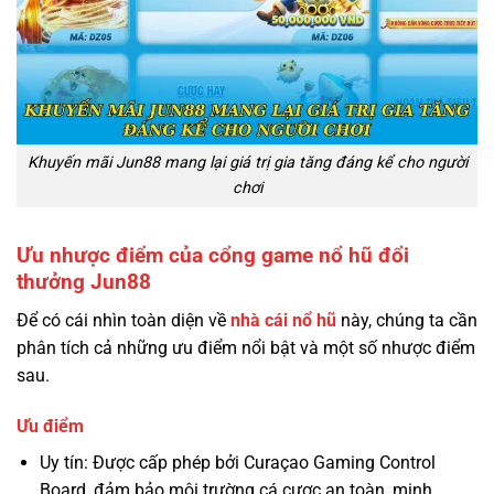
Khuyến mãi Jun88 mang lại giá trị gia tăng đáng kể cho người
chơi
Ưu nhược điểm của cổng game nổ hũ đổi
thưởng Jun88
Để có cái nhìn toàn diện về
nhà cái nổ hũ
này, chúng ta cần
phân tích cả những ưu điểm nổi bật và một số nhược điểm
sau.
Ưu điểm
Uy tín: Được cấp phép bởi Curaçao Gaming Control
Board, đảm bảo môi trường cá cược an toàn, minh