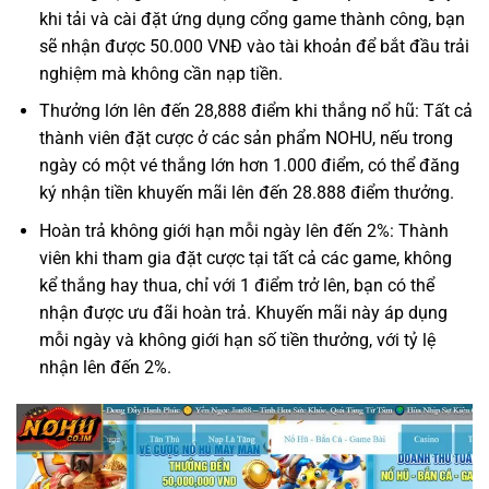
khi tải và cài đặt ứng dụng cổng game thành công, bạn
sẽ nhận được 50.000 VNĐ vào tài khoản để bắt đầu trải
nghiệm mà không cần nạp tiền.
Thưởng lớn lên đến 28,888 điểm khi thắng nổ hũ: Tất cả
thành viên đặt cược ở các sản phẩm NOHU, nếu trong
ngày có một vé thắng lớn hơn 1.000 điểm, có thể đăng
ký nhận tiền khuyến mãi lên đến 28.888 điểm thưởng.
Hoàn trả không giới hạn mỗi ngày lên đến 2%: Thành
viên khi tham gia đặt cược tại tất cả các game, không
kể thắng hay thua, chỉ với 1 điểm trở lên, bạn có thể
nhận được ưu đãi hoàn trả. Khuyến mãi này áp dụng
mỗi ngày và không giới hạn số tiền thưởng, với tỷ lệ
nhận lên đến 2%.