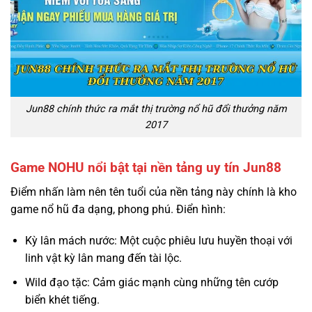
Jun88 chính thức ra mắt thị trường nổ hũ đổi thưởng năm
2017
Game NOHU nổi bật tại nền tảng uy tín Jun88
Điểm nhấn làm nên tên tuổi của nền tảng này chính là kho
game nổ hũ đa dạng, phong phú. Điển hình:
Kỳ lân mách nước: Một cuộc phiêu lưu huyền thoại với
linh vật kỳ lân mang đến tài lộc.
Wild đạo tặc: Cảm giác mạnh cùng những tên cướp
biển khét tiếng.