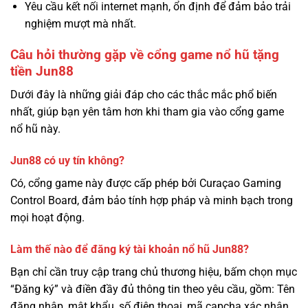
Yêu cầu kết nối internet mạnh, ổn định để đảm bảo trải
nghiệm mượt mà nhất.
Câu hỏi thường gặp về cổng game nổ hũ tặng
tiền Jun88
Dưới đây là những giải đáp cho các thắc mắc phổ biến
nhất, giúp bạn yên tâm hơn khi tham gia vào cổng game
nổ hũ này.
Jun88 có uy tín không?
Có, cổng game này được cấp phép bởi Curaçao Gaming
Control Board, đảm bảo tính hợp pháp và minh bạch trong
mọi hoạt động.
Làm thế nào để đăng ký tài khoản nổ hũ Jun88?
Bạn chỉ cần truy cập trang chủ thương hiệu, bấm chọn mục
“Đăng ký” và điền đầy đủ thông tin theo yêu cầu, gồm: Tên
đăng nhập, mật khẩu, số điện thoại, mã capcha xác nhận.