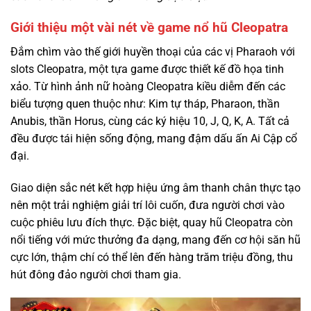
Giới thiệu một vài nét về game nổ hũ Cleopatra
Đắm chìm vào thế giới huyền thoại của các vị Pharaoh với
slots Cleopatra, một tựa game được thiết kế đồ họa tinh
xảo. Từ hình ảnh nữ hoàng Cleopatra kiều diễm đến các
biểu tượng quen thuộc như: Kim tự tháp, Pharaon, thần
Anubis, thần Horus, cùng các ký hiệu 10, J, Q, K, A. Tất cả
đều được tái hiện sống động, mang đậm dấu ấn Ai Cập cổ
đại.
Giao diện sắc nét kết hợp hiệu ứng âm thanh chân thực tạo
nên một trải nghiệm giải trí lôi cuốn, đưa người chơi vào
cuộc phiêu lưu đích thực. Đặc biệt, quay hũ Cleopatra còn
nổi tiếng với mức thưởng đa dạng, mang đến cơ hội săn hũ
cực lớn, thậm chí có thể lên đến hàng trăm triệu đồng, thu
hút đông đảo người chơi tham gia.