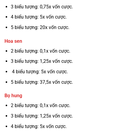
3 biểu tượng: 0,75x vốn cược.
4 biểu tượng: 5x vốn cược.
5 biểu tượng: 20x vốn cược.
Hoa sen
2 biểu tượng: 0,1x vốn cược.
3 biểu tượng: 1,25x vốn cược.
4 biểu tượng: 5x vốn cược.
5 biểu tượng: 37,5x vốn cược.
Bọ hung
2 biểu tượng: 0,1x vốn cược.
3 biểu tượng: 1,25x vốn cược.
4 biểu tượng: 5x vốn cược.