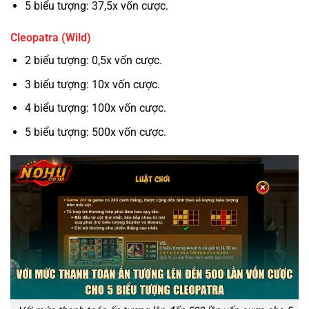
5 biểu tượng: 37,5x vốn cược.
Cleopatra (Wild)
2 biểu tượng: 0,5x vốn cược.
3 biểu tượng: 10x vốn cược.
4 biểu tượng: 100x vốn cược.
5 biểu tượng: 500x vốn cược.