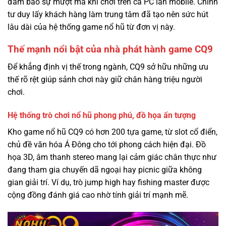
đảm bảo sự mượt mà khi chơi trên cả PC lẫn mobile. Chính
tư duy lấy khách hàng làm trung tâm đã tạo nên sức hút
lâu dài của hệ thống game nổ hũ từ đơn vị này.
Thế mạnh nổi bật của nhà phát hành game CQ9
Để khẳng định vị thế trong ngành, CQ9 sở hữu những ưu
thế rõ rệt giúp sảnh chơi này giữ chân hàng triệu người
chơi.
Hệ thống trò chơi nổ hũ phong phú, đồ họa ấn tượng
Kho game nổ hũ CQ9 có hơn 200 tựa game, từ slot cổ điển,
chủ đề văn hóa Á Đông cho tới phong cách hiện đại. Đồ
họa 3D, âm thanh stereo mang lại cảm giác chân thực như
đang tham gia chuyến dã ngoại hay picnic giữa không
gian giải trí. Ví dụ, trò jump high hay fishing master được
cộng đồng đánh giá cao nhờ tính giải trí mạnh mẽ.