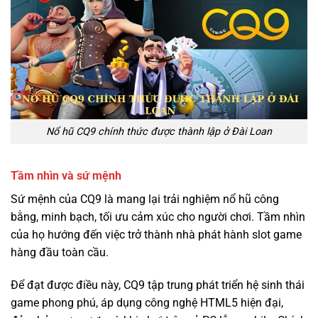
Nổ hũ CQ9 chính thức được thành lập ở Đài Loan
Tầm nhìn và sứ mệnh
Sứ mệnh của CQ9 là mang lại trải nghiệm nổ hũ công
bằng, minh bạch, tối ưu cảm xúc cho người chơi. Tầm nhìn
của họ hướng đến việc trở thành nhà phát hành slot game
hàng đầu toàn cầu.
Để đạt được điều này, CQ9 tập trung phát triển hệ sinh thái
game phong phú, áp dụng công nghệ HTML5 hiện đại,