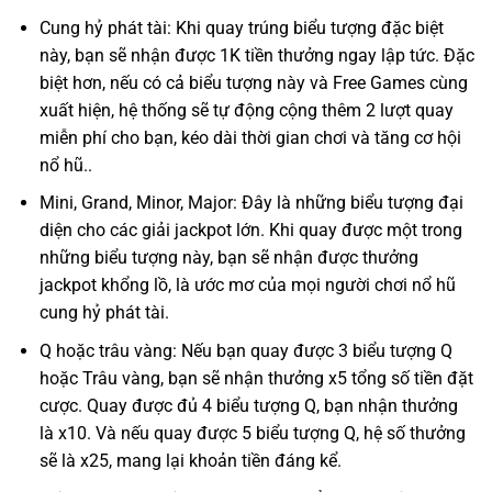
Cung hỷ phát tài: Khi quay trúng biểu tượng đặc biệt
này, bạn sẽ nhận được 1K tiền thưởng ngay lập tức. Đặc
biệt hơn, nếu có cả biểu tượng này và Free Games cùng
xuất hiện, hệ thống sẽ tự động cộng thêm 2 lượt quay
miễn phí cho bạn, kéo dài thời gian chơi và tăng cơ hội
nổ hũ..
Mini, Grand, Minor, Major: Đây là những biểu tượng đại
diện cho các giải jackpot lớn. Khi quay được một trong
những biểu tượng này, bạn sẽ nhận được thưởng
jackpot khổng lồ, là ước mơ của mọi người chơi nổ hũ
cung hỷ phát tài.
Q hoặc trâu vàng: Nếu bạn quay được 3 biểu tượng Q
hoặc Trâu vàng, bạn sẽ nhận thưởng x5 tổng số tiền đặt
cược. Quay được đủ 4 biểu tượng Q, bạn nhận thưởng
là x10. Và nếu quay được 5 biểu tượng Q, hệ số thưởng
sẽ là x25, mang lại khoản tiền đáng kể.