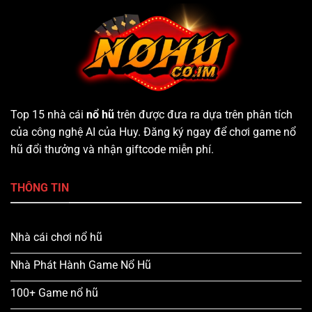
Top 15 nhà cái
nổ hũ
trên được đưa ra dựa trên phân tích
của công nghệ AI của Huy. Đăng ký ngay để chơi game nổ
hũ đổi thưởng và nhận giftcode miễn phí.
THÔNG TIN
Nhà cái chơi nổ hũ
Nhà Phát Hành Game Nổ Hũ
100+ Game nổ hũ