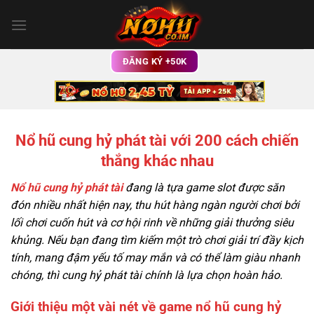
Bỏ
qua
nội
dung
ĐĂNG KÝ +50K
Nổ hũ cung hỷ phát tài với 200 cách chiến
thắng khác nhau
Nổ hũ cung hỷ phát tài
đang là tựa game slot được săn
đón nhiều nhất hiện nay, thu hút hàng ngàn người chơi bởi
lối chơi cuốn hút và cơ hội rinh về những giải thưởng siêu
khủng. Nếu bạn đang tìm kiếm một trò chơi giải trí đầy kịch
tính, mang đậm yếu tố may mắn và có thể làm giàu nhanh
chóng, thì cung hỷ phát tài chính là lựa chọn hoàn hảo.
Giới thiệu một vài nét về game nổ hũ cung hỷ