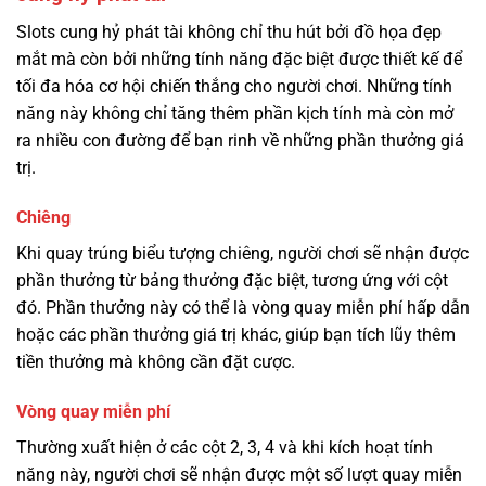
Slots cung hỷ phát tài không chỉ thu hút bởi đồ họa đẹp
mắt mà còn bởi những tính năng đặc biệt được thiết kế để
tối đa hóa cơ hội chiến thắng cho người chơi. Những tính
năng này không chỉ tăng thêm phần kịch tính mà còn mở
ra nhiều con đường để bạn rinh về những phần thưởng giá
trị.
Chiêng
Khi quay trúng biểu tượng chiêng, người chơi sẽ nhận được
phần thưởng từ bảng thưởng đặc biệt, tương ứng với cột
đó. Phần thưởng này có thể là vòng quay miễn phí hấp dẫn
hoặc các phần thưởng giá trị khác, giúp bạn tích lũy thêm
tiền thưởng mà không cần đặt cược.
Vòng quay miễn phí
Thường xuất hiện ở các cột 2, 3, 4 và khi kích hoạt tính
năng này, người chơi sẽ nhận được một số lượt quay miễn