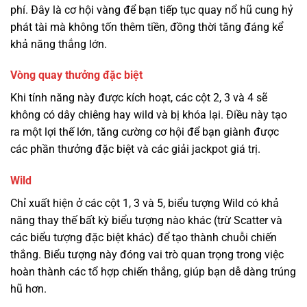
phí. Đây là cơ hội vàng để bạn tiếp tục quay nổ hũ cung hỷ
phát tài mà không tốn thêm tiền, đồng thời tăng đáng kể
khả năng thắng lớn.
Vòng quay thưởng đặc biệt
Khi tính năng này được kích hoạt, các cột 2, 3 và 4 sẽ
không có dây chiêng hay wild và bị khóa lại. Điều này tạo
ra một lợi thế lớn, tăng cường cơ hội để bạn giành được
các phần thưởng đặc biệt và các giải jackpot giá trị.
Wild
Chỉ xuất hiện ở các cột 1, 3 và 5, biểu tượng Wild có khả
năng thay thế bất kỳ biểu tượng nào khác (trừ Scatter và
các biểu tượng đặc biệt khác) để tạo thành chuỗi chiến
thắng. Biểu tượng này đóng vai trò quan trọng trong việc
hoàn thành các tổ hợp chiến thắng, giúp bạn dễ dàng trúng
hũ hơn.