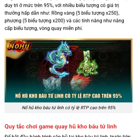
duy trì ở mức trên 95%, với nhiều biểu tượng có giá trị
thưởng hấp dẫn như: Rồng vàng (5 biểu tượng x250),
phượng (5 biểu tượng x200) và các tính năng như nâng
cấp biểu tượng, vòng quay miễn phí.
Nổ hũ kho báu tứ linh có tỷ lệ RTP cao trên 95%
Quy tắc chơi game quay hũ kho báu tứ linh
Để bắt đầu hành trình săn hũ tại kho báu tứ linh, trước tiên