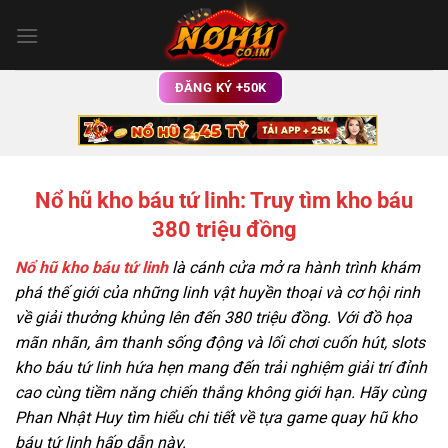
Bỏ
qua
nội
dung
ĐĂNG KÝ +50K
Nổ hũ kho báu tứ linh: Truy tìm kho báu
380 triệu đồng
Nổ hũ kho báu tứ linh
là cánh cửa mở ra hành trình khám
phá thế giới của những linh vật huyền thoại và cơ hội rinh
về giải thưởng khủng lên đến 380 triệu đồng. Với đồ họa
mãn nhãn, âm thanh sống động và lối chơi cuốn hút, slots
kho báu tứ linh hứa hẹn mang đến trải nghiệm giải trí đỉnh
cao cùng tiềm năng chiến thắng không giới hạn. Hãy cùng
Phan Nhật Huy tìm hiểu chi tiết về tựa game quay hũ kho
báu tứ linh hấp dẫn này.