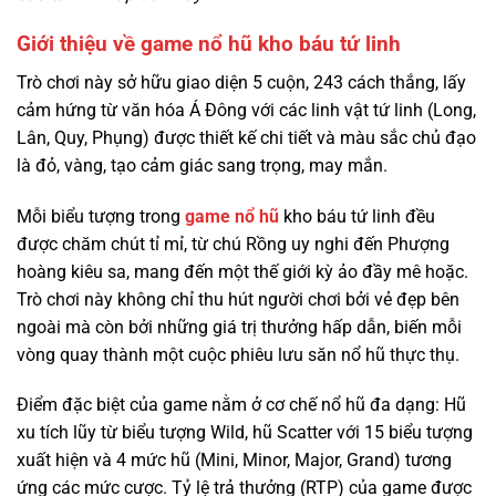
Giới thiệu về game nổ hũ kho báu tứ linh
Trò chơi này sở hữu giao diện 5 cuộn, 243 cách thắng, lấy
cảm hứng từ văn hóa Á Đông với các linh vật tứ linh (Long,
Lân, Quy, Phụng) được thiết kế chi tiết và màu sắc chủ đạo
là đỏ, vàng, tạo cảm giác sang trọng, may mắn.
Mỗi biểu tượng trong
game nổ hũ
kho báu tứ linh đều
được chăm chút tỉ mỉ, từ chú Rồng uy nghi đến Phượng
hoàng kiêu sa, mang đến một thế giới kỳ ảo đầy mê hoặc.
Trò chơi này không chỉ thu hút người chơi bởi vẻ đẹp bên
ngoài mà còn bởi những giá trị thưởng hấp dẫn, biến mỗi
vòng quay thành một cuộc phiêu lưu săn nổ hũ thực thụ.
Điểm đặc biệt của game nằm ở cơ chế nổ hũ đa dạng: Hũ
xu tích lũy từ biểu tượng Wild, hũ Scatter với 15 biểu tượng
xuất hiện và 4 mức hũ (Mini, Minor, Major, Grand) tương
ứng các mức cược. Tỷ lệ trả thưởng (RTP) của game được