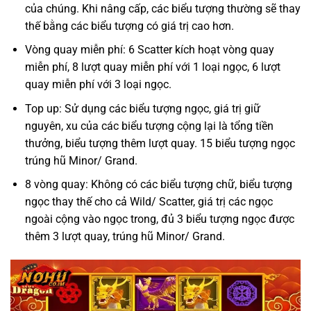
của chúng. Khi nâng cấp, các biểu tượng thường sẽ thay
thế bằng các biểu tượng có giá trị cao hơn.
Vòng quay miễn phí: 6 Scatter kích hoạt vòng quay
miễn phí, 8 lượt quay miễn phí với 1 loại ngọc, 6 lượt
quay miễn phí với 3 loại ngọc.
Top up: Sử dụng các biểu tượng ngọc, giá trị giữ
nguyên, xu của các biểu tượng cộng lại là tổng tiền
thưởng, biểu tượng thêm lượt quay. 15 biểu tượng ngọc
trúng hũ Minor/ Grand.
8 vòng quay: Không có các biểu tượng chữ, biểu tượng
ngọc thay thế cho cả Wild/ Scatter, giá trị các ngọc
ngoài cộng vào ngọc trong, đủ 3 biểu tượng ngọc được
thêm 3 lượt quay, trúng hũ Minor/ Grand.