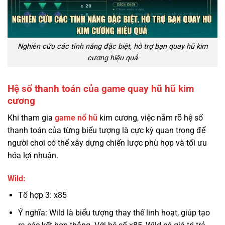
Nghiên cứu các tính năng đặc biệt, hỗ trợ bạn quay hũ kim
cương hiệu quả
Hệ số thanh toán của game quay hũ hũ kim
cương
Khi tham gia
game nổ hũ
kim cương, việc nắm rõ hệ số
thanh toán của từng biểu tượng là cực kỳ quan trọng để
người chơi có thể xây dựng chiến lược phù hợp và tối ưu
hóa lợi nhuận.
Wild:
Tổ hợp 3: x85
Ý nghĩa: Wild là biểu tượng thay thế linh hoạt, giúp tạo