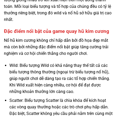
toán. Mỗi loại biểu tượng và tổ hợp của chúng đều có tỷ lệ
thưởng riêng biệt, trong đó wild và nổ hũ sở hữu giá trị cao
nhất.
Đặc điểm nổi bật của game quay hũ kim cương
Nổ hũ kim cương không chỉ hấp dẫn bởi đồ họa đẹp mắt
mà còn bởi những đặc điểm nổi bật giúp tăng cường trải
nghiệm và cơ hội chiến thắng cho người chơi.
Wild: Biểu tượng Wild có khả năng thay thế tất cả các
biểu tượng thông thường (ngoại trừ biểu tượng nổ hũ),
giúp người chơi dễ dàng tạo ra các tổ hợp chiến thắng.
Khi Wild xuất hiện càng nhiều, cơ hội để đạt được
những khoản thưởng lớn càng cao.
Scatter: Biểu tượng Scatter là chìa khóa để kích hoạt
các vòng quay thưởng hoặc các trò chơi phụ hấp dẫn.
Đặc biệt, Scatter không yêu cầu phải nằm trên cùng một