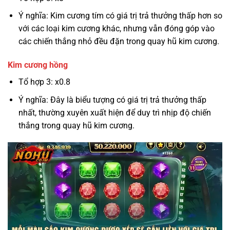
Ý nghĩa: Kim cương tím có giá trị trả thưởng thấp hơn so
với các loại kim cương khác, nhưng vẫn đóng góp vào
các chiến thắng nhỏ đều đặn trong quay hũ kim cương.
Kim cương hồng
Tổ hợp 3: x0.8
Ý nghĩa: Đây là biểu tượng có giá trị trả thưởng thấp
nhất, thường xuyên xuất hiện để duy trì nhịp độ chiến
thắng trong quay hũ kim cương.