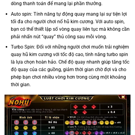
dòng thanh toán để mang lại phần thưởng.
Auto spin: Tính năng tự động quay mang lại sự tiện lợi
tối đa cho người chơi nổ hũ kim cương. Với auto spin,
bạn có thể thiết lập số vòng quay liên tục mà không cần
phải nhấn nút “quay” thủ công sau mỗi vòng.
Turbo Spin: Đối với những người chơi muốn trải nghiệm
quay hũ kim cương với tốc độ cao, tính năng turbo spin
là lựa chọn hoàn hảo. Chế độ quay nhanh giúp tăng tốc
độ quay của các guồng, giảm thời gian chờ đợi và cho
phép bạn chơi nhiều vòng hơn trong cùng một khoảng
thời gian.