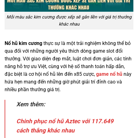
Mỗi màu sắc kim cương được xếp sẽ gắn liền với giá trị thưởng
khác nhau
Nổ hũ kim cương
thực sự là một trải nghiệm không thể bỏ
qua đối với những người yêu thích dòng game slot đổi
thưởng. Với giao diện đẹp mắt, luật chơi đơn giản, các tính
năng hỗ trợ ưu Việt, cùng với hệ số thanh toán hấp dẫn,
đặc biệt là cơ hội nổ hũ lên đến x85 cược,
game nổ hũ
này
hứa hẹn mang đến những giờ phút giải trí đỉnh cao và
nhiều phần thưởng giá trị.
Xem thêm:
Chinh phục nổ hũ Aztec với 117.649
cách thắng khác nhau