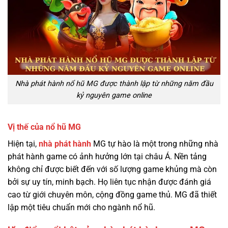
Nhà phát hành nổ hũ MG được thành lập từ những năm đầu
kỷ nguyên game online
Vị thế của nổ hũ MG
Hiện tại,
nhà phát hành
MG tự hào là một trong những nhà
phát hành game có ảnh hưởng lớn tại châu Á. Nền tảng
không chỉ được biết đến với số lượng game khủng mà còn
bởi sự uy tín, minh bạch. Họ liên tục nhận được đánh giá
cao từ giới chuyên môn, cộng đồng game thủ. MG đã thiết
lập một tiêu chuẩn mới cho ngành nổ hũ.