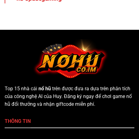
Top 15 nhà cái
nổ hũ
trên được đưa ra dựa trên phân tích
của công nghệ AI của Huy. Đăng ký ngay để chơi game nổ
hũ đổi thưởng và nhận giftcode miễn phí.
THÔNG TIN