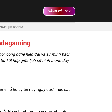
ĐĂNG KÝ +50K
 NGHIỆM NỔ HŨ
padegaming
mới, công nghệ hiện đại và sự minh bạch
 Sự kết hợp giữa lịch sử hình thành đầy
ame nổ hũ uy tín này ngay dưới mục sau.
u Á. Ngay từ những ngày đầu, nhà phát