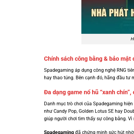
H
Chính sách công bằng & bảo mật 
Spadegaming áp dụng công nghệ RNG tiên t
hay thao túng. Bên cạnh đó, hãng đầu tư m
Đa dạng game nổ hũ “xanh chín”,
Danh mục trò chơi của Spadegaming hiện 
như Candy Pop, Golden Lotus SE hay Doubl
giúp người chơi tìm thấy sự công bằng. Vì 
Spadegaming
đã chứng minh sức hút nhờ l