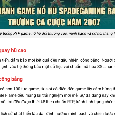
ệ thống RTP game nổ hũ đổi thưởng cao, minh bạch và cơ hội thắng l
quay hũ cao
iến, đảm bảo mọi kết quả đều ngẫu nhiên, công bằng. Người ch
ạnh vào hệ thống bảo mật dữ liệu với chuẩn mã hóa SSL, hạn ch
 công bằng
có hơn 100 tựa game, từ slot cổ điển đến game lấy cảm hứng t
e Flame đều mang lại trải nghiệm mới mẻ. Sự đa dạng này khô
mỗi trò đều được thiết kế theo chuẩn RTP, tránh tình trạng chênh
ịch sử phát triển lâu dài, định hướng minh bạch và chiến lược 