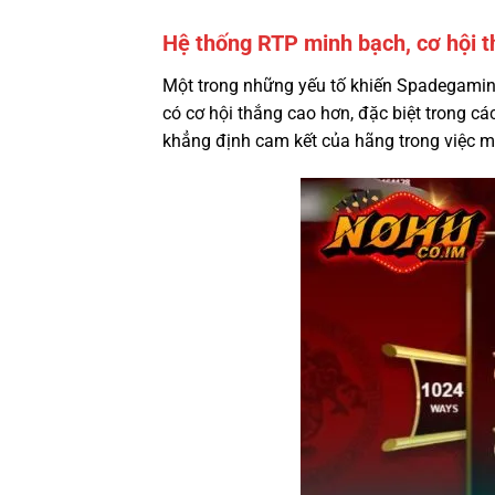
Hệ thống RTP minh bạch, cơ hội t
Một trong những yếu tố khiến Spadegaming 
có cơ hội thắng cao hơn, đặc biệt trong cá
khẳng định cam kết của hãng trong việc mang