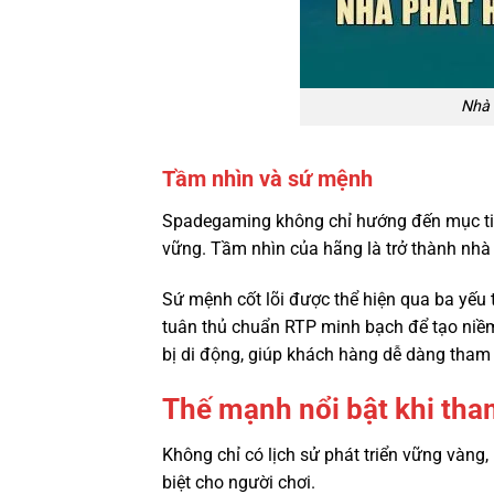
Nhà 
Tầm nhìn và sứ mệnh
Spadegaming không chỉ hướng đến mục tiêu
vững. Tầm nhìn của hãng là trở thành nhà p
Sứ mệnh cốt lõi được thể hiện qua ba yếu 
tuân thủ chuẩn RTP minh bạch để tạo niềm t
bị di động, giúp khách hàng dễ dàng tham 
Thế mạnh nổi bật khi th
Không chỉ có lịch sử phát triển vững vàng
biệt cho người chơi.