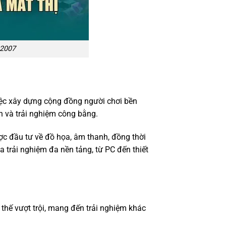
 2007
việc xây dựng cộng đồng người chơi bền
ễn và trải nghiệm công bằng.
ược đầu tư về đồ họa, âm thanh, đồng thời
a trải nghiệm đa nền tảng, từ PC đến thiết
thế vượt trội, mang đến trải nghiệm khác