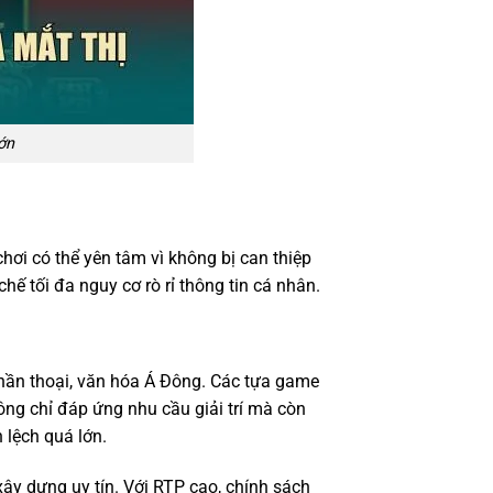
ớn
ơi có thể yên tâm vì không bị can thiệp
ế tối đa nguy cơ rò rỉ thông tin cá nhân.
hần thoại, văn hóa Á Đông. Các tựa game
ng chỉ đáp ứng nhu cầu giải trí mà còn
 lệch quá lớn.
xây dựng uy tín. Với RTP cao, chính sách