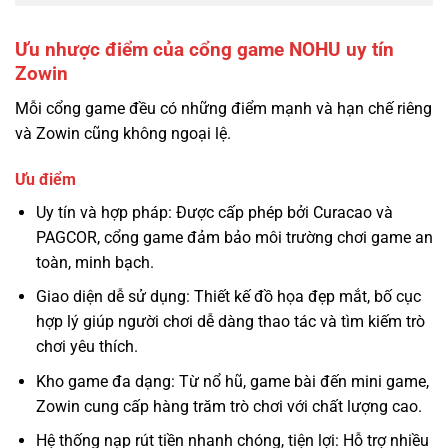
Ưu nhược điểm của cổng game NOHU uy tín
Zowin
Mỗi cổng game đều có những điểm mạnh và hạn chế riêng
và Zowin cũng không ngoại lệ.
Ưu điểm
Uy tín và hợp pháp: Được cấp phép bởi Curacao và
PAGCOR, cổng game đảm bảo môi trường chơi game an
toàn, minh bạch.
Giao diện dễ sử dụng: Thiết kế đồ họa đẹp mắt, bố cục
hợp lý giúp người chơi dễ dàng thao tác và tìm kiếm trò
chơi yêu thích.
Kho game đa dạng: Từ nổ hũ, game bài đến mini game,
Zowin cung cấp hàng trăm trò chơi với chất lượng cao.
Hệ thống nạp rút tiền nhanh chóng, tiện lợi: Hỗ trợ nhiều