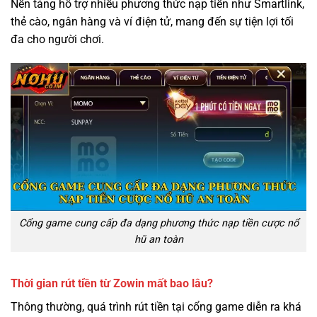
Nền tảng hỗ trợ nhiều phương thức nạp tiền như Smartlink,
thẻ cào, ngân hàng và ví điện tử, mang đến sự tiện lợi tối
đa cho người chơi.
Cổng game cung cấp đa dạng phương thức nạp tiền cược nổ
hũ an toàn
Thời gian rút tiền từ Zowin mất bao lâu?
Thông thường, quá trình rút tiền tại cổng game diễn ra khá