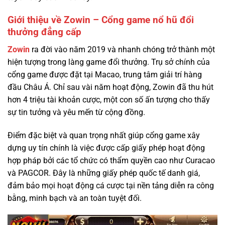
Giới thiệu về Zowin – Cổng game nổ hũ đổi
thưởng đẳng cấp
Zowin
ra đời vào năm 2019 và nhanh chóng trở thành một
hiện tượng trong làng game đổi thưởng. Trụ sở chính của
cổng game được đặt tại Macao, trung tâm giải trí hàng
đầu Châu Á. Chỉ sau vài năm hoạt động, Zowin đã thu hút
hơn 4 triệu tài khoản cược, một con số ấn tượng cho thấy
sự tin tưởng và yêu mến từ cộng đồng.
Điểm đặc biệt và quan trọng nhất giúp cổng game xây
dựng uy tín chính là việc được cấp giấy phép hoạt động
hợp pháp bởi các tổ chức có thẩm quyền cao như Curacao
và PAGCOR. Đây là những giấy phép quốc tế danh giá,
đảm bảo mọi hoạt động cá cược tại nền tảng diễn ra công
bằng, minh bạch và an toàn tuyệt đối.