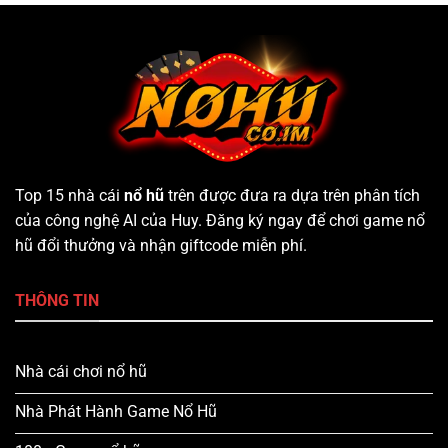
Top 15 nhà cái
nổ hũ
trên được đưa ra dựa trên phân tích
của công nghệ AI của Huy. Đăng ký ngay để chơi game nổ
hũ đổi thưởng và nhận giftcode miễn phí.
THÔNG TIN
Nhà cái chơi nổ hũ
Nhà Phát Hành Game Nổ Hũ