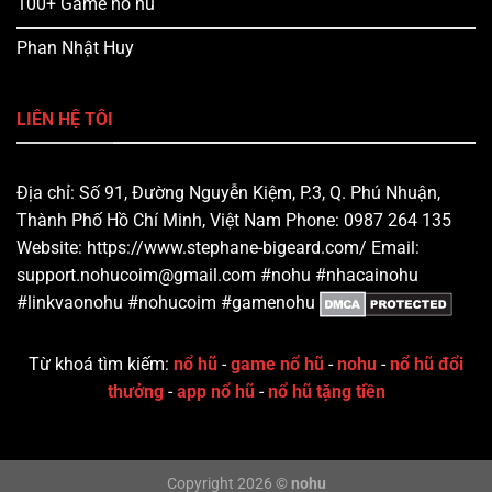
100+ Game nổ hũ
Phan Nhật Huy
LIÊN HỆ TÔI
Địa chỉ: Số 91, Đường Nguyễn Kiệm, P.3, Q. Phú Nhuận,
Thành Phố Hồ Chí Minh, Việt Nam Phone: 0987 264 135
Website: https://www.stephane-bigeard.com/ Email:
support.nohucoim@gmail.com
#nohu #nhacainohu
#linkvaonohu #nohucoim #gamenohu
Từ khoá tìm kiếm:
nổ hũ
-
game nổ hũ
-
nohu
-
nổ hũ đổi
thưởng
-
app nổ hũ
-
nổ hũ tặng tiền
Copyright 2026 ©
nohu