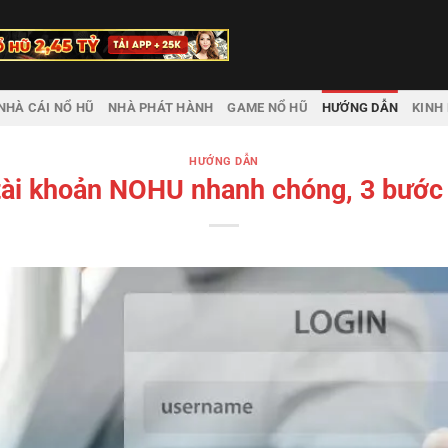
NHÀ CÁI NỔ HŨ
NHÀ PHÁT HÀNH
GAME NỔ HŨ
HƯỚNG DẪN
KINH
HƯỚNG DẪN
tài khoản NOHU nhanh chóng, 3 bước 