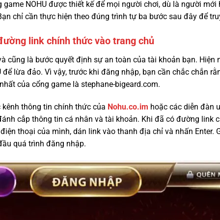
 game NOHU được thiết kế để mọi người chơi, dù là người mới 
ạn chỉ cần thực hiện theo đúng trình tự ba bước sau đây để tru
đường link chính thức vào trang chủ
à cũng là bước quyết định sự an toàn của tài khoản bạn. Hiện n
 để lừa đảo. Vì vậy, trước khi đăng nhập, bạn cần chắc chắn r
 nhất của cổng game là stephane-bigeard.com.
c kênh thông tin chính thức của
Nohu.co.im
hoặc các diễn đàn uy
 đánh cắp thông tin cá nhân và tài khoản. Khi đã có đường link c
điện thoại của mình, dán link vào thanh địa chỉ và nhấn Enter.
 đầu quá trình đăng nhập.