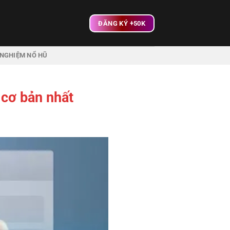
ĐĂNG KÝ +50K
 NGHIỆM NỔ HŨ
cơ bản nhất