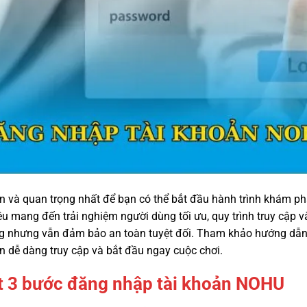
ên và quan trọng nhất để bạn có thể bắt đầu hành trình khám ph
êu mang đến trải nghiệm người dùng tối ưu, quy trình truy cập 
ng nhưng vẫn đảm bảo an toàn tuyệt đối. Tham khảo hướng dẫn c
n dễ dàng truy cập và bắt đầu ngay cuộc chơi.
ết 3 bước đăng nhập tài khoản NOHU