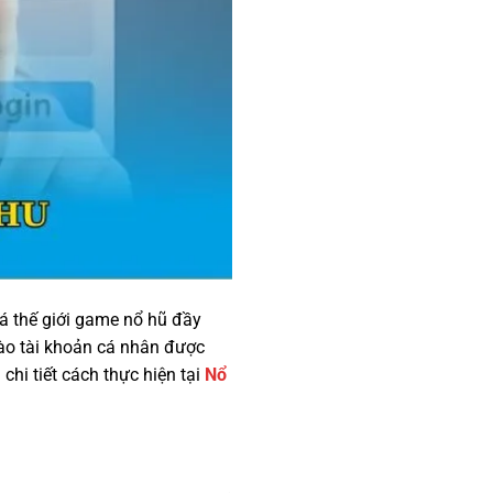
á thế giới game nổ hũ đầy
vào tài khoản cá nhân được
hi tiết cách thực hiện tại
Nổ