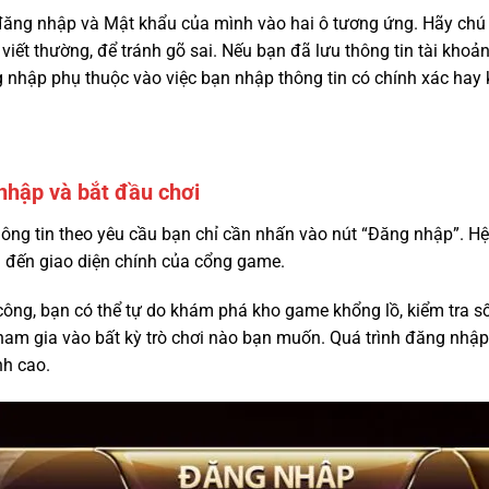
ăng nhập và Mật khẩu của mình vào hai ô tương ứng. Hãy chú ý 
 viết thường, để tránh gõ sai. Nếu bạn đã lưu thông tin tài khoản 
nhập phụ thuộc vào việc bạn nhập thông tin có chính xác hay
nhập và bắt đầu chơi
ông tin theo yêu cầu bạn chỉ cần nhấn vào nút “Đăng nhập”. Hệ 
n đến giao diện chính của cổng game.
ông, bạn có thể tự do khám phá kho game khổng lồ, kiểm tra số
ham gia vào bất kỳ trò chơi nào bạn muốn. Quá trình đăng nhập
nh cao.