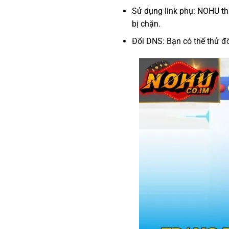
Sử dụng link phụ: NOHU thư
bị chặn.
Đổi DNS: Bạn có thể thử đổ