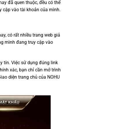
hay đã quen thuộc, đều có thể
y cập vào tài khoản của mình.
ay, có rất nhiều trang web giả
ằng mình đang truy cập vào
 tín. Việc sử dụng đúng link
hính xác, bạn chỉ cần mở trình
 Giao diện trang chủ của NOHU