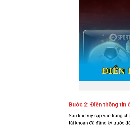
Bước 2: Điền thông tin 
Sau khi truy cập vào trang ch
tài khoản đã đăng ký trước đó