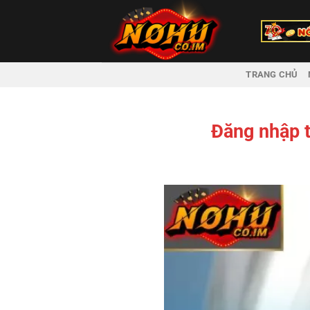
Bỏ
qua
nội
dung
TRANG CHỦ
Đăng nhập 