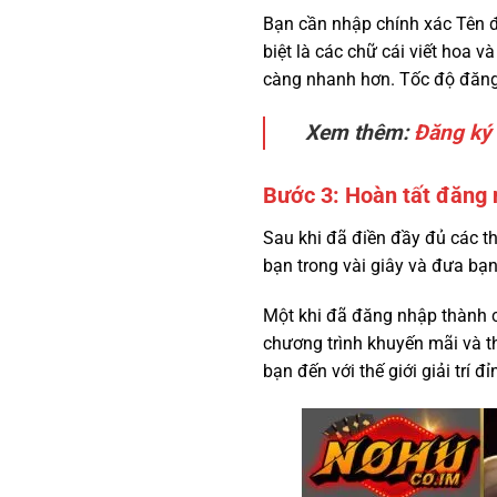
Bạn cần nhập chính xác Tên đ
biệt là các chữ cái viết hoa và
càng nhanh hơn. Tốc độ đăng 
Xem thêm:
Đăng ký
Bước 3: Hoàn tất đăng 
Sau khi đã điền đầy đủ các th
bạn trong vài giây và đưa bạ
Một khi đã đăng nhập thành c
chương trình khuyến mãi và t
bạn đến với thế giới giải trí đỉ