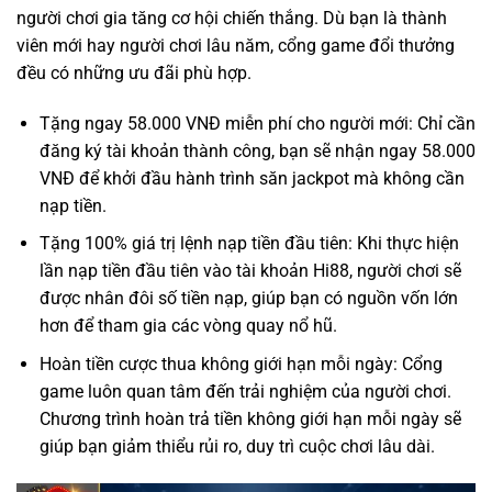
người chơi gia tăng cơ hội chiến thắng. Dù bạn là thành
viên mới hay người chơi lâu năm, cổng game đổi thưởng
đều có những ưu đãi phù hợp.
Tặng ngay 58.000 VNĐ miễn phí cho người mới: Chỉ cần
đăng ký tài khoản thành công, bạn sẽ nhận ngay 58.000
VNĐ để khởi đầu hành trình săn jackpot mà không cần
nạp tiền.
Tặng 100% giá trị lệnh nạp tiền đầu tiên: Khi thực hiện
lần nạp tiền đầu tiên vào tài khoản Hi88, người chơi sẽ
được nhân đôi số tiền nạp, giúp bạn có nguồn vốn lớn
hơn để tham gia các vòng quay nổ hũ.
Hoàn tiền cược thua không giới hạn mỗi ngày: Cổng
game luôn quan tâm đến trải nghiệm của người chơi.
Chương trình hoàn trả tiền không giới hạn mỗi ngày sẽ
giúp bạn giảm thiểu rủi ro, duy trì cuộc chơi lâu dài.