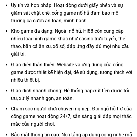
Uy tín và hợp pháp: Hoạt động dưới giấy phép và sự
giám sát chặt chẽ, cổng game nổ hũ đảm bảo môi
trường cá cược an toàn, minh bạch.
Kho game đa dạng: Ngoài nổ hũ, Hi88 còn cung cấp
nhiều loại hình game khác như casino trực tuyến, thể
thao, bắn cá ăn xu, xổ số, đáp ứng đầy đủ mọi nhu cầu
giải trí.
Giao diện thân thiện: Website và ứng dụng của cổng
game được thiết kế hiện đại, dễ sử dụng, tương thích với
nhiều thiết bị.
Giao dịch nhanh chóng: Hệ thống nạp/rút tiền được tối
ưu, xử lý nhanh gọn, an toàn.
Chăm sóc người chơi chuyên nghiệp: Đội ngũ hỗ trợ của
cổng game hoạt động 24/7, sẵn sàng giải đáp mọi thắc
mắc của người chơi.
Bảo mật thông tin cao: Nền tảng áp dụng công nghệ mã