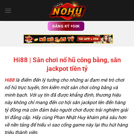
Bỏ
qua
nội
dung
ĐĂNG KÝ +50K
Hi88 | Sân chơi nổ hũ công bằng, săn
jackpot tiền tỷ
Hi88
là điểm đến lý tưởng cho những ai đam mê trò chơi
nổ hũ trực tuyến, tìm kiếm một sân chơi công bằng và
minh bạch. Với uy tín đã được khẳng định, thương hiệu
này không chỉ mang đến cơ hội săn jackpot lên đến hàng
tỷ đồng mà còn đảm bảo người chơi được trải nghiệm giải
trí đẳng cấp. Hãy cùng Phan Nhật Huy khám phá sâu hơn
về nền tảng để hiểu vì sao cổng game này lại thu hút hàng
triệu thành viên.