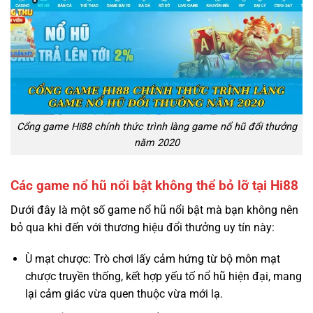
Cổng game Hi88 chính thức trình làng game nổ hũ đổi thưởng
năm 2020
Các game nổ hũ nổi bật không thể bỏ lỡ tại Hi88
Dưới đây là một số game nổ hũ nổi bật mà bạn không nên
bỏ qua khi đến với thương hiệu đổi thưởng uy tín này:
Ù mạt chược: Trò chơi lấy cảm hứng từ bộ môn mạt
chược truyền thống, kết hợp yếu tố nổ hũ hiện đại, mang
lại cảm giác vừa quen thuộc vừa mới lạ.