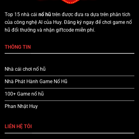
Top 15 nhà cái
nổ hũ
trên được đưa ra dựa trên phân tích
của công nghệ AI của Huy. Đăng ký ngay để chơi game nổ
hũ đổi thưởng và nhận giftcode miễn phí.
THÔNG TIN
Nhà cái chơi nổ hũ
Nhà Phát Hành Game Nổ Hũ
100+ Game nổ hũ
Phan Nhật Huy
LIÊN HỆ TÔI