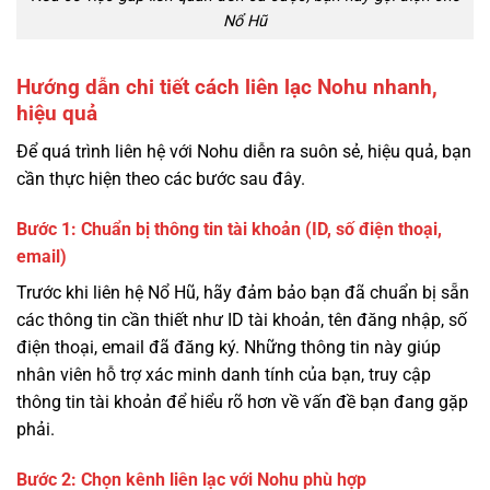
Nổ Hũ
Hướng dẫn chi tiết cách liên lạc Nohu nhanh,
hiệu quả
Để quá trình liên hệ với Nohu diễn ra suôn sẻ, hiệu quả, bạn
cần thực hiện theo các bước sau đây.
Bước 1: Chuẩn bị thông tin tài khoản (ID, số điện thoại,
email)
Trước khi liên hệ Nổ Hũ, hãy đảm bảo bạn đã chuẩn bị sẵn
các thông tin cần thiết như ID tài khoản, tên đăng nhập, số
điện thoại, email đã đăng ký. Những thông tin này giúp
nhân viên hỗ trợ xác minh danh tính của bạn, truy cập
thông tin tài khoản để hiểu rõ hơn về vấn đề bạn đang gặp
phải.
Bước 2: Chọn kênh liên lạc với Nohu phù hợp