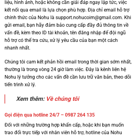
liệu, hình ảnh, hoặc không cần giải đáp ngay lập tức, việc
kết nối qua email là lựa chọn phù hợp. Địa chỉ email hỗ trợ
chính thức của Nohu là
support.nohucoim@gmail.com
. Khi
gửi email, bạn hãy đảm bảo cung cấp đầy đủ thông tin về
vấn đề, kèm theo ID tài khoản, tên đăng nhập để đội ngũ
hỗ trợ có thể tra cứu, xử lý yêu cầu của bạn một cách
nhanh nhất.
Chúng tôi cam kết phản hồi email trong thời gian sớm nhất,
thường là trong vòng 24 giờ làm việc. Đây là kênh liên hệ
Nohu lý tưởng cho các vấn đề cần lưu trữ văn bản, theo dõi
tiến trình xử lý.
Xem thêm:
Về chúng tôi
Gọi điện qua hotline 24/7 – 0987 264 135
Đối với những trường hợp khẩn cấp, hoặc khi bạn muốn
trao đổi trực tiếp với nhân viên hỗ trợ, hotline của Nohu