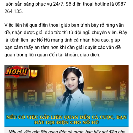
luôn sẵn sàng phục vụ 24/7. Số điện thoại hotline là 0987
264 135.
Việc liên hệ qua điện thoại giúp bạn trình bày rõ ràng vấn
đề, nhận được giải đáp tức thì từ đội ngũ chuyên viên. Đây
là kênh liên lạc Nổ Hũ mang tính cá nhân hóa cao, giúp
bạn cảm thấy an tâm hơn khi cần giải quyết các vấn đề
quan trọng liên quan đến tài khoản, giao dịch.
Nếu có việc gấp liên quan đến cá cược, bạn hãy gọi điện cho