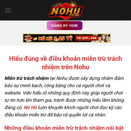
Bỏ
qua
nội
dung
ĐĂNG KÝ +50K
Hiểu đúng về điều khoản miễn trừ trách
nhiệm trên Nohu
Miễn trừ trách nhiệm
tại Nohu được xây dựng nhằm đảm
bảo sự minh bạch, công bằng cho cả người chơi và
website. Việc hiểu rõ những quy định này giúp người chơi
tự tin hơn khi tham gia, tránh được những hiểu lầm không
đáng có.
Nổ Hũ
luôn khuyến khích người chơi đọc kỹ các
điều khoản miễn trừ để bảo vệ quyền lợi cá nhân.
Những điều khoản miễn trừ trách nhiệm nổi bật