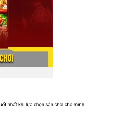
uốt nhất khi lựa chọn sân chơi cho mình.