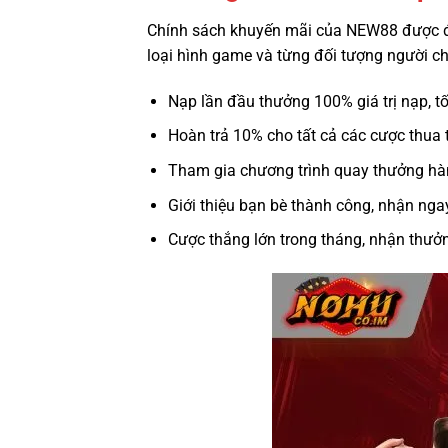
Chính sách khuyến mãi của NEW88 được đán
loại hình game và từng đối tượng người ch
Nạp lần đầu thưởng 100% giá trị nạp, tố
Hoàn trả 10% cho tất cả các cược thua tr
Tham gia chương trình quay thưởng hàng
Giới thiệu bạn bè thành công, nhận nga
Cược thắng lớn trong tháng, nhận thưởn