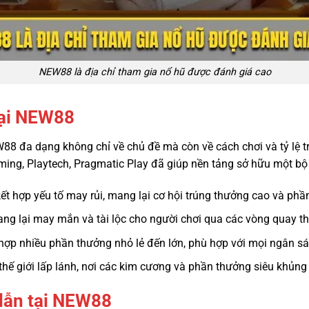
NEW88 là địa chỉ tham gia nổ hũ được đánh giá cao
tại NEW88
8 đa dạng không chỉ về chủ đề mà còn về cách chơi và tỷ lệ tr
ming, Playtech, Pragmatic Play đã giúp nền tảng sở hữu một bộ
ết hợp yếu tố may rủi, mang lại cơ hội trúng thưởng cao và phần 
ng lại may mắn và tài lộc cho người chơi qua các vòng quay t
 hợp nhiều phần thưởng nhỏ lẻ đến lớn, phù hợp với mọi ngân s
ế giới lấp lánh, nơi các kim cương và phần thưởng siêu khủng 
dẫn tại NEW88