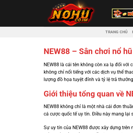
Bỏ
qua
nội
dung
TRANG CHỦ
NEW88 – Sân chơi nổ hũ
NEW88 là cái tên không còn xa lạ đối với 
không chỉ nổi tiếng với các dịch vụ thể th
lượng đồ họa tuyệt đỉnh và tỷ lệ trả thưởn
Giới thiệu tổng quan về 
NEW88 không chỉ là một nhà cái đơn thuần
cá cược quốc tế uy tín. Điều này mang lại 
Sự uy tín của NEW88 được xây dựng trên n