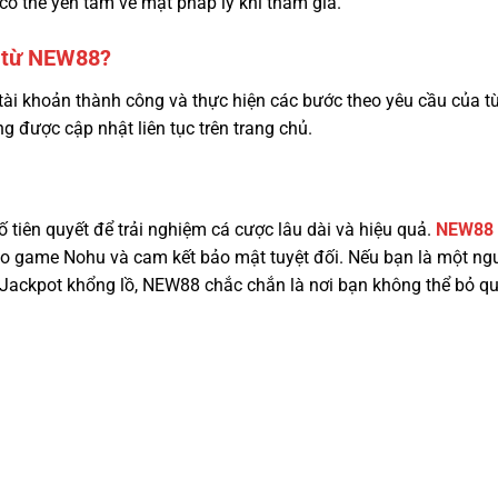
có thể yên tâm về mặt pháp lý khi tham gia.
 từ NEW88?
ài khoản thành công và thực hiện các bước theo yêu cầu của từn
g được cập nhật liên tục trên trang chủ.
 tiên quyết để trải nghiệm cá cược lâu dài và hiệu quả.
NEW88
ho game Nohu và cam kết bảo mật tuyệt đối. Nếu bạn là một ngư
ackpot khổng lồ, NEW88 chắc chắn là nơi bạn không thể bỏ q