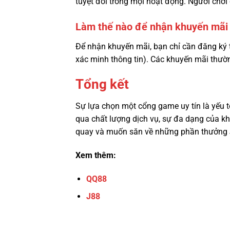
tuyệt đối trong mọi hoạt động. Người chơi 
Làm thế nào để nhận khuyến mãi
Để nhận khuyến mãi, bạn chỉ cần đăng ký t
xác minh thông tin). Các khuyến mãi thườn
Tổng kết
Sự lựa chọn một cổng game uy tín là yếu tố
qua chất lượng dịch vụ, sự đa dạng của k
quay và muốn săn về những phần thưởng J
Xem thêm:
QQ88
J88