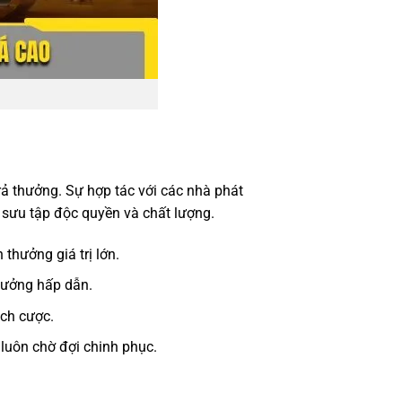
ả thưởng. Sự hợp tác với các nhà phát
 sưu tập độc quyền và chất lượng.
thưởng giá trị lớn.
hưởng hấp dẫn.
ách cược.
luôn chờ đợi chinh phục.