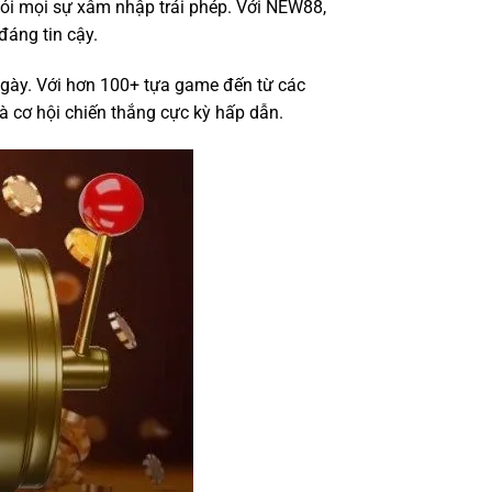
hỏi mọi sự xâm nhập trái phép. Với NEW88,
đáng tin cậy.
ngày. Với hơn 100+ tựa game đến từ các
 cơ hội chiến thắng cực kỳ hấp dẫn.