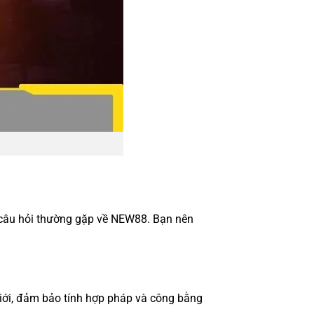
c câu hỏi thường gặp về NEW88. Bạn nên
giới, đảm bảo tính hợp pháp và công bằng