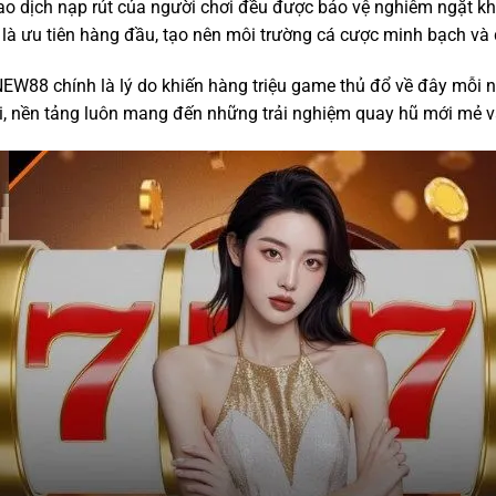
iao dịch nạp rút của người chơi đều được bảo vệ nghiêm ngặt k
 là ưu tiên hàng đầu, tạo nên môi trường cá cược minh bạch và 
EW88 chính là lý do khiến hàng triệu game thủ đổ về đây mỗi 
 nền tảng luôn mang đến những trải nghiệm quay hũ mới mẻ và