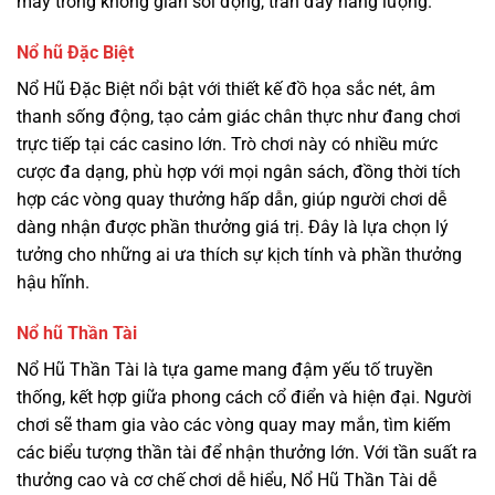
may trong không gian sôi động, tràn đầy năng lượng.
Nổ hũ Đặc Biệt
Nổ Hũ Đặc Biệt nổi bật với thiết kế đồ họa sắc nét, âm
thanh sống động, tạo cảm giác chân thực như đang chơi
trực tiếp tại các casino lớn. Trò chơi này có nhiều mức
cược đa dạng, phù hợp với mọi ngân sách, đồng thời tích
hợp các vòng quay thưởng hấp dẫn, giúp người chơi dễ
dàng nhận được phần thưởng giá trị. Đây là lựa chọn lý
tưởng cho những ai ưa thích sự kịch tính và phần thưởng
hậu hĩnh.
Nổ hũ Thần Tài
Nổ Hũ Thần Tài là tựa game mang đậm yếu tố truyền
thống, kết hợp giữa phong cách cổ điển và hiện đại. Người
chơi sẽ tham gia vào các vòng quay may mắn, tìm kiếm
các biểu tượng thần tài để nhận thưởng lớn. Với tần suất ra
thưởng cao và cơ chế chơi dễ hiểu, Nổ Hũ Thần Tài dễ