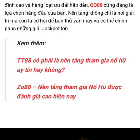
đỉnh cao và hàng loạt ưu đãi hấp dẫn,
QQ88
xứng đáng là
lựa chọn hàng đầu của bạn. Nền tảng không chỉ là nơi giải
trí mà còn là cơ hội để bạn thử vận may và có thể chinh
phục những giải Jackpot lớn.
Xem thêm:
TT88 có phải là nền tảng tham gia nổ hũ
uy tín hay không?
Zo88 – Nền tảng tham gia Nổ Hũ được
đánh giá cao hiện nay