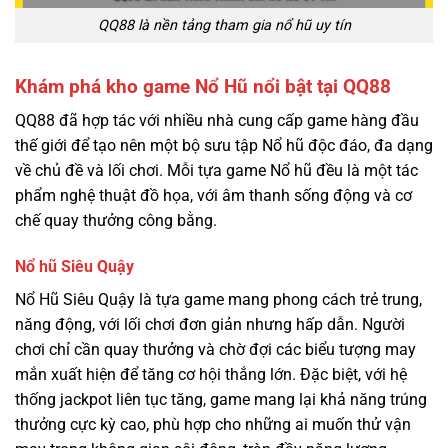
QQ88 là nền tảng tham gia nổ hũ uy tín
Khám phá kho game Nổ Hũ nổi bật tại QQ88
QQ88 đã hợp tác với nhiều nhà cung cấp game hàng đầu
thế giới để tạo nên một bộ sưu tập Nổ hũ độc đáo, đa dạng
về chủ đề và lối chơi. Mỗi tựa game Nổ hũ đều là một tác
phẩm nghệ thuật đồ họa, với âm thanh sống động và cơ
chế quay thưởng công bằng.
Nổ hũ Siêu Quậy
Nổ Hũ Siêu Quậy là tựa game mang phong cách trẻ trung,
năng động, với lối chơi đơn giản nhưng hấp dẫn. Người
chơi chỉ cần quay thưởng và chờ đợi các biểu tượng may
mắn xuất hiện để tăng cơ hội thắng lớn. Đặc biệt, với hệ
thống jackpot liên tục tăng, game mang lại khả năng trúng
thưởng cực kỳ cao, phù hợp cho những ai muốn thử vận