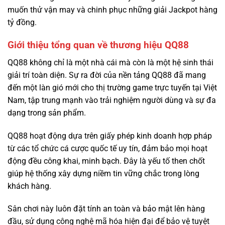
muốn thử vận may và chinh phục những giải Jackpot hàng
tỷ đồng.
Giới thiệu tổng quan về thương hiệu QQ88
QQ88 không chỉ là một nhà cái mà còn là một hệ sinh thái
giải trí toàn diện. Sự ra đời của nền tảng QQ88 đã mang
đến một làn gió mới cho thị trường game trực tuyến tại Việt
Nam, tập trung mạnh vào trải nghiệm người dùng và sự đa
dạng trong sản phẩm.
QQ88 hoạt động dựa trên giấy phép kinh doanh hợp pháp
từ các tổ chức cá cược quốc tế uy tín, đảm bảo mọi hoạt
động đều công khai, minh bạch. Đây là yếu tố then chốt
giúp hệ thống xây dựng niềm tin vững chắc trong lòng
khách hàng.
Sân chơi này luôn đặt tính an toàn và bảo mật lên hàng
đầu, sử dụng công nghệ mã hóa hiện đại để bảo vệ tuyệt