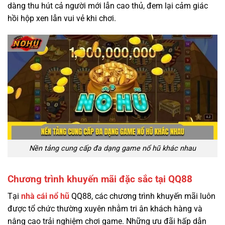
dàng thu hút cả người mới lẫn cao thủ, đem lại cảm giác
hồi hộp xen lẫn vui vẻ khi chơi.
Nền tảng cung cấp đa dạng game nổ hũ khác nhau
Chương trình khuyến mãi đặc sắc tại QQ88
Tại
nhà cái nổ hũ
QQ88, các chương trình khuyến mãi luôn
được tổ chức thường xuyên nhằm tri ân khách hàng và
nâng cao trải nghiệm chơi game. Những ưu đãi hấp dẫn