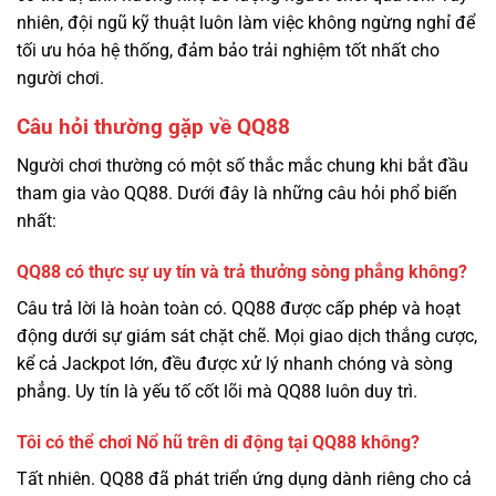
nhiên, đội ngũ kỹ thuật luôn làm việc không ngừng nghỉ để
tối ưu hóa hệ thống, đảm bảo trải nghiệm tốt nhất cho
người chơi.
Câu hỏi thường gặp về QQ88
Người chơi thường có một số thắc mắc chung khi bắt đầu
tham gia vào QQ88. Dưới đây là những câu hỏi phổ biến
nhất:
QQ88 có thực sự uy tín và trả thưởng sòng phẳng không?
Câu trả lời là hoàn toàn có. QQ88 được cấp phép và hoạt
động dưới sự giám sát chặt chẽ. Mọi giao dịch thắng cược,
kể cả Jackpot lớn, đều được xử lý nhanh chóng và sòng
phẳng. Uy tín là yếu tố cốt lõi mà QQ88 luôn duy trì.
Tôi có thể chơi Nổ hũ trên di động tại QQ88 không?
Tất nhiên. QQ88 đã phát triển ứng dụng dành riêng cho cả