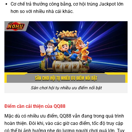
Cơ chế trả thưởng công bằng, cơ hội trúng Jackpot lớn
hơn so với nhiều nhà cái khác.
Sân chơi hội tụ nhiều ưu điểm nổi bật
Điểm cần cải thiện của QQ88
Mặc dù có nhiều ưu điểm, QQ88 vẫn đang trong quá trình
hoàn thiện. Đôi khi, vào các giờ cao điểm, tốc độ truy cập
có thể bị ảnh hưởng nhẹ do lượng người chơi quá lớn. Tuy