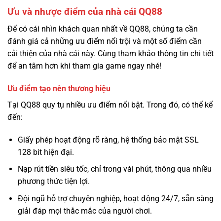
Ưu và nhược điểm của nhà cái QQ88
Để có cái nhìn khách quan nhất về QQ88, chúng ta cần
đánh giá cả những ưu điểm nổi trội và một số điểm cần
cải thiện của nhà cái này. Cùng tham khảo thông tin chi tiết
để an tâm hơn khi tham gia game ngay nhé!
Ưu điểm tạo nên thương hiệu
Tại QQ88 quy tụ nhiều ưu điểm nổi bật. Trong đó, có thể kể
đến:
Giấy phép hoạt động rõ ràng, hệ thống bảo mật SSL
128 bit hiện đại.
Nạp rút tiền siêu tốc, chỉ trong vài phút, thông qua nhiều
phương thức tiện lợi.
Đội ngũ hỗ trợ chuyên nghiệp, hoạt động 24/7, sẵn sàng
giải đáp mọi thắc mắc của người chơi.