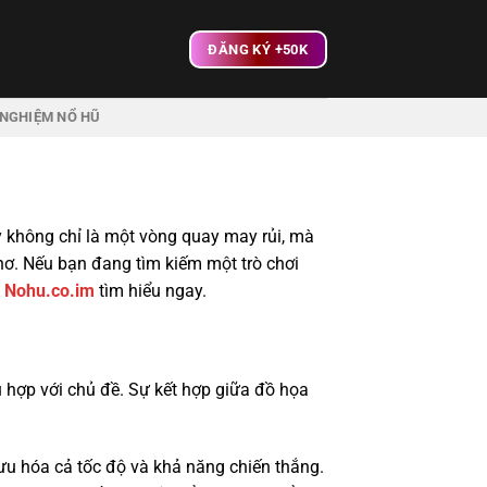
ĐĂNG KÝ +50K
 NGHIỆM NỔ HŨ
 không chỉ là một vòng quay may rủi, mà
thơ. Nếu bạn đang tìm kiếm một trò chơi
p
Nohu.co.im
tìm hiểu ngay.
hợp với chủ đề. Sự kết hợp giữa đồ họa
ưu hóa cả tốc độ và khả năng chiến thắng.