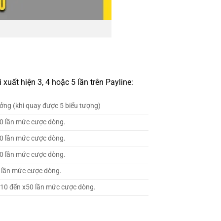
xuất hiện 3, 4 hoặc 5 lần trên Payline:
ởng (khi quay được 5 biểu tượng)
0 lần mức cược dòng.
0 lần mức cược dòng.
0 lần mức cược dòng.
 lần mức cược dòng.
10 đến x50 lần mức cược dòng.