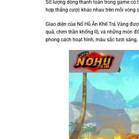
Số lượng dòng thanh toán trong game có th
hợp thắng cược khác nhau trên mỗi vòng 
Giao diện của Nổ Hũ Ăn Khế Trả Vàng được 
quả, chim thần khổng lồ, và những món đồ
phong cách hoạt hình, màu sắc tươi sáng, 