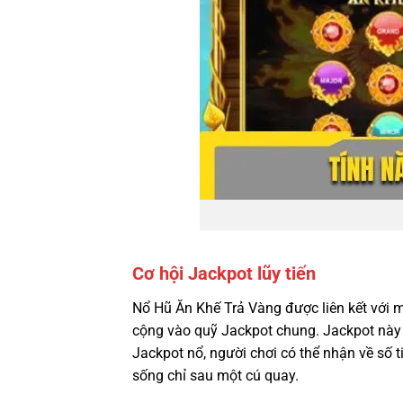
Cơ hội Jackpot lũy tiến
Nổ Hũ Ăn Khế Trả Vàng được liên kết với m
cộng vào quỹ Jackpot chung. Jackpot này 
Jackpot nổ, người chơi có thể nhận về số 
sống chỉ sau một cú quay.