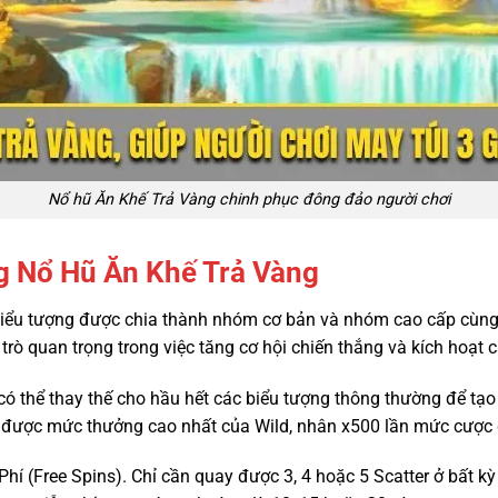
Nổ hũ Ăn Khế Trả Vàng chinh phục đông đảo người chơi
g Nổ Hũ Ăn Khế Trả Vàng
iểu tượng được chia thành nhóm cơ bản và nhóm cao cấp cùng vớ
rò quan trọng trong việc tăng cơ hội chiến thắng và kích hoạt c
, có thể thay thế cho hầu hết các biểu tượng thông thường để t
n được mức thưởng cao nhất của Wild, nhân x500 lần mức cược
hí (Free Spins). Chỉ cần quay được 3, 4 hoặc 5 Scatter ở bất kỳ