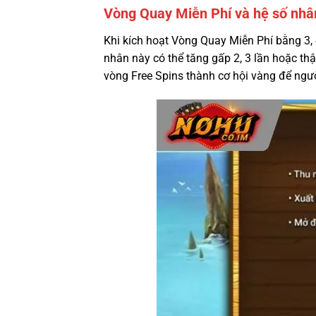
Vòng Quay Miễn Phí và hệ số nhâ
Khi kích hoạt Vòng Quay Miễn Phí bằng 3, 
nhân này có thể tăng gấp 2, 3 lần hoặc th
vòng Free Spins thành cơ hội vàng để người