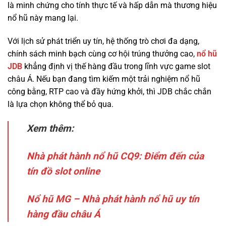
là minh chứng cho tính thực tế và hấp dẫn mà thương hiệu
nổ hũ này mang lại.
Với lịch sử phát triển uy tín, hệ thống trò chơi đa dạng,
chính sách minh bạch cùng cơ hội trúng thưởng cao,
nổ hũ
JDB
khẳng định vị thế hàng đầu trong lĩnh vực game slot
châu Á. Nếu bạn đang tìm kiếm một trải nghiệm nổ hũ
công bằng, RTP cao và đầy hứng khởi, thì JDB chắc chắn
là lựa chọn không thể bỏ qua.
Xem thêm:
Nhà phát hành nổ hũ CQ9: Điểm đến của
tín đồ slot online
Nổ hũ MG – Nhà phát hành nổ hũ uy tín
hàng đầu châu Á