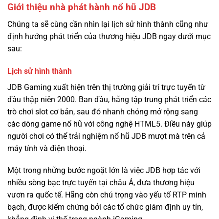
Giới thiệu nhà phát hành nổ hũ JDB
Chúng ta sẽ cùng cần nhìn lại lịch sử hình thành cũng như
định hướng phát triển của thương hiệu JDB ngay dưới mục
sau:
Lịch sử hình thành
JDB Gaming xuất hiện trên thị trường giải trí trực tuyến từ
đầu thập niên 2000. Ban đầu, hãng tập trung phát triển các
trò chơi slot cơ bản, sau đó nhanh chóng mở rộng sang
các dòng game nổ hũ với công nghệ HTML5. Điều này giúp
người chơi có thể trải nghiệm nổ hũ JDB mượt mà trên cả
máy tính và điện thoại.
Một trong những bước ngoặt lớn là việc JDB hợp tác với
nhiều sòng bạc trực tuyến tại châu Á, đưa thương hiệu
vươn ra quốc tế. Hãng còn chú trọng vào yếu tố RTP minh
bạch, được kiểm chứng bởi các tổ chức giám định uy tín,