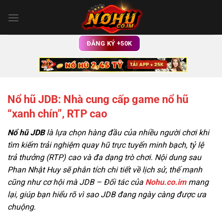
Bỏ
qua
nội
dung
ĐĂNG KÝ +50K
Nổ hũ JDB: Nhà cung cấp game nổ hũ
“xanh chín”, RTP cao
Nổ hũ JDB
là lựa chọn hàng đầu của nhiều người chơi khi
tìm kiếm trải nghiệm quay hũ trực tuyến minh bạch, tỷ lệ
trả thưởng (RTP) cao và đa dạng trò chơi. Nội dung sau
Phan Nhật Huy sẽ phân tích chi tiết về lịch sử, thế mạnh
cũng như cơ hội mà JDB – Đối tác của
Nohu.co.im
mang
lại, giúp bạn hiểu rõ vì sao JDB đang ngày càng được ưa
chuộng.