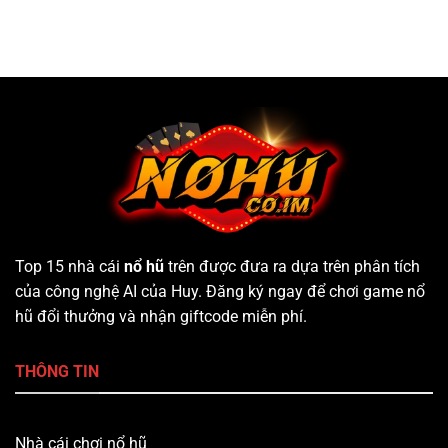
Top 15 nhà cái
nổ hũ
trên được đưa ra dựa trên phân tích
của công nghệ AI của Huy. Đăng ký ngay để chơi game nổ
hũ đổi thưởng và nhận giftcode miễn phí.
THÔNG TIN
Nhà cái chơi nổ hũ