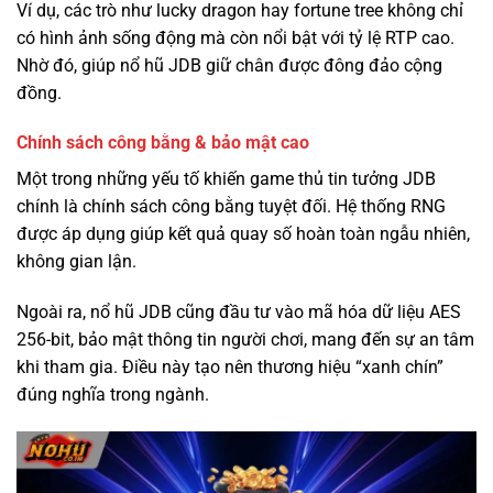
Ví dụ, các trò như lucky dragon hay fortune tree không chỉ
có hình ảnh sống động mà còn nổi bật với tỷ lệ RTP cao.
Nhờ đó, giúp nổ hũ JDB giữ chân được đông đảo cộng
đồng.
Chính sách công bằng & bảo mật cao
Một trong những yếu tố khiến game thủ tin tưởng JDB
chính là chính sách công bằng tuyệt đối. Hệ thống RNG
được áp dụng giúp kết quả quay số hoàn toàn ngẫu nhiên,
không gian lận.
Ngoài ra, nổ hũ JDB cũng đầu tư vào mã hóa dữ liệu AES
256-bit, bảo mật thông tin người chơi, mang đến sự an tâm
khi tham gia. Điều này tạo nên thương hiệu “xanh chín”
đúng nghĩa trong ngành.