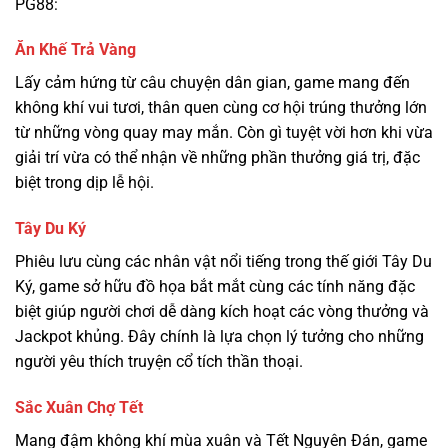
PG88:
Ăn Khế Trả Vàng
Lấy cảm hứng từ câu chuyện dân gian, game mang đến
không khí vui tươi, thân quen cùng cơ hội trúng thưởng lớn
từ những vòng quay may mắn. Còn gì tuyệt vời hơn khi vừa
giải trí vừa có thể nhận về những phần thưởng giá trị, đặc
biệt trong dịp lễ hội.
Tây Du Ký
Phiêu lưu cùng các nhân vật nổi tiếng trong thế giới Tây Du
Ký, game sở hữu đồ họa bắt mắt cùng các tính năng đặc
biệt giúp người chơi dễ dàng kích hoạt các vòng thưởng và
Jackpot khủng. Đây chính là lựa chọn lý tưởng cho những
người yêu thích truyện cổ tích thần thoại.
Sắc Xuân Chợ Tết
Mang đậm không khí mùa xuân và Tết Nguyên Đán, game