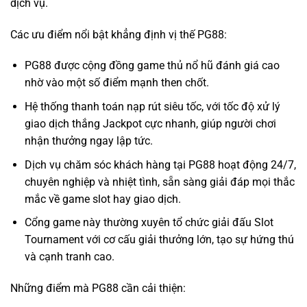
dịch vụ.
Các ưu điểm nổi bật khẳng định vị thế PG88:
PG88 được cộng đồng game thủ nổ hũ đánh giá cao
nhờ vào một số điểm mạnh then chốt.
Hệ thống thanh toán nạp rút siêu tốc, với tốc độ xử lý
giao dịch thắng Jackpot cực nhanh, giúp người chơi
nhận thưởng ngay lập tức.
Dịch vụ chăm sóc khách hàng tại PG88 hoạt động 24/7,
chuyên nghiệp và nhiệt tình, sẵn sàng giải đáp mọi thắc
mắc về game slot hay giao dịch.
Cổng game này thường xuyên tổ chức giải đấu Slot
Tournament với cơ cấu giải thưởng lớn, tạo sự hứng thú
và cạnh tranh cao.
Những điểm mà PG88 cần cải thiện: