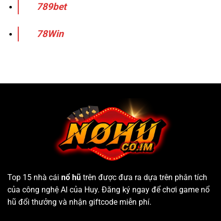
789bet
78Win
Top 15 nhà cái
nổ hũ
trên được đưa ra dựa trên phân tích
của công nghệ AI của Huy. Đăng ký ngay để chơi game nổ
hũ đổi thưởng và nhận giftcode miễn phí.