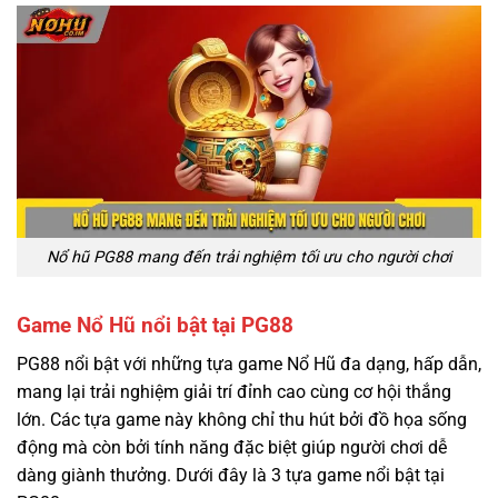
Nổ hũ PG88 mang đến trải nghiệm tối ưu cho người chơi
Game Nổ Hũ nổi bật tại PG88
PG88 nổi bật với những tựa game Nổ Hũ đa dạng, hấp dẫn,
mang lại trải nghiệm giải trí đỉnh cao cùng cơ hội thắng
lớn. Các tựa game này không chỉ thu hút bởi đồ họa sống
động mà còn bởi tính năng đặc biệt giúp người chơi dễ
dàng giành thưởng. Dưới đây là 3 tựa game nổi bật tại