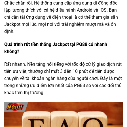
Chắc chắn rồi. Hệ thống cung cấp ứng dụng di động độc
lập, tương thích với cả hệ điều hành Android và iOS. Bạn
chỉ cần tải ứng dụng về điện thoại là có thể tham gia săn
Jackpot mọi lúc, mọi nơi với trải nghiệm mượt mà và ổn
định.
Quá trình rút tiền thắng Jackpot tại PG88 có nhanh
không?
Rất nhanh. Nền tảng nổi tiếng với tốc độ xử lý giao dịch rút
tiền ưu việt, thường chỉ mất 3 đến 10 phút để tiền được
chuyển về tài khoản ngân hàng của người chơi. Đây là một
trong những ưu điểm lớn nhất của PG88 so với các đối thủ
khác trên thị trường.