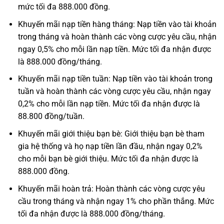
mức tối đa 888.000 đồng.
Khuyến mãi nạp tiền hàng tháng: Nạp tiền vào tài khoản
trong tháng và hoàn thành các vòng cược yêu cầu, nhận
ngay 0,5% cho mỗi lần nạp tiền. Mức tối đa nhận được
là 888.000 đồng/tháng.
Khuyến mãi nạp tiền tuần: Nạp tiền vào tài khoản trong
tuần và hoàn thành các vòng cược yêu cầu, nhận ngay
0,2% cho mỗi lần nạp tiền. Mức tối đa nhận được là
88.800 đồng/tuần.
Khuyến mãi giới thiệu bạn bè: Giới thiệu bạn bè tham
gia hệ thống và họ nạp tiền lần đầu, nhận ngay 0,2%
cho mỗi bạn bè giới thiệu. Mức tối đa nhận được là
888.000 đồng.
Khuyến mãi hoàn trả: Hoàn thành các vòng cược yêu
cầu trong tháng và nhận ngay 1% cho phần thắng. Mức
tối đa nhận được là 888.000 đồng/tháng.