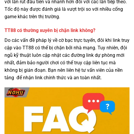
với lần rút đầu tiên và nhanh hơn đối với các lần tiếp theo.
Tốc độ này được đánh giá là vượt trội so với nhiều cổng
game khác trên thị trường.
TT88 có thường xuyên bị chặn link không?
Do các vấn đề pháp lý về cờ bạc trực tuyến, đôi khi link truy
cập vào TT88 có thể bị chặn bởi nhà mạng. Tuy nhiên, đội
ngũ kỹ thuật luôn cập nhật các đường link dự phòng mới
nhất, đảm bảo người chơi có thể truy cập liên tục mà
không bị gián đoạn. Bạn nên liên hệ tư vấn viên của nền
tảng để nhận link chính thức và an toàn nhất.