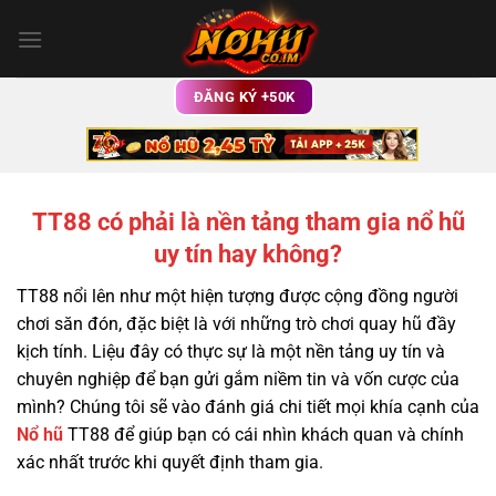
Bỏ
qua
nội
dung
ĐĂNG KÝ +50K
TT88 có phải là nền tảng tham gia nổ hũ
uy tín hay không?
TT88 nổi lên như một hiện tượng được cộng đồng người
chơi săn đón, đặc biệt là với những trò chơi quay hũ đầy
kịch tính. Liệu đây có thực sự là một nền tảng uy tín và
chuyên nghiệp để bạn gửi gắm niềm tin và vốn cược của
mình? Chúng tôi sẽ vào đánh giá chi tiết mọi khía cạnh của
Nổ hũ
TT88 để giúp bạn có cái nhìn khách quan và chính
xác nhất trước khi quyết định tham gia.