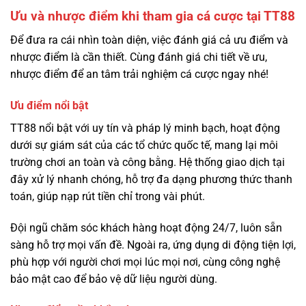
Ưu và nhược điểm khi tham gia cá cược tại TT88
Để đưa ra cái nhìn toàn diện, việc đánh giá cả ưu điểm và
nhược điểm là cần thiết. Cùng đánh giá chi tiết về ưu,
nhược điểm để an tâm trải nghiệm cá cược ngay nhé!
Ưu điểm nổi bật
TT88 nổi bật với uy tín và pháp lý minh bạch, hoạt động
dưới sự giám sát của các tổ chức quốc tế, mang lại môi
trường chơi an toàn và công bằng. Hệ thống giao dịch tại
đây xử lý nhanh chóng, hỗ trợ đa dạng phương thức thanh
toán, giúp nạp rút tiền chỉ trong vài phút.
Đội ngũ chăm sóc khách hàng hoạt động 24/7, luôn sẵn
sàng hỗ trợ mọi vấn đề. Ngoài ra, ứng dụng di động tiện lợi,
phù hợp với người chơi mọi lúc mọi nơi, cùng công nghệ
bảo mật cao để bảo vệ dữ liệu người dùng.