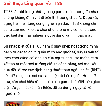
Giới thiệu tổng quan về TT88
TT88 là một trong những cổng game mới nhưng đã nhanh
chóng khẳng định vị thế trên thị trường châu Á. Được xây
dựng trên nền tảng công nghệ hiện đại, TT88 không chỉ
cung cấp một kho trò chơi phong phú mà còn chú trọng
đặc biệt đến trải nghiệm người dùng và tính bảo mật.
Sự khác biệt của TT88 nằm ở giấy phép hoạt động minh
bạch từ các tổ chức quản lý cờ bạc quốc tế, đây là yếu tố
then chốt củng cố lòng tin của người chơi. Hệ thống cam
kết tạo ra một môi trường giải trí công bằng, nơi mọi kết
quả đều được xác định bằng thuật toán ngẫu nhiên (RNG)
tiên tiến, loại bỏ mọi sự can thiệp từ bên ngoài. Hơn thế
nữa, sân chơi hiểu rõ nhu cầu của game thủ Việt, nên giao
diện được thiết kế thân thiện, dễ sử dụng, ngay cả với
người mới.