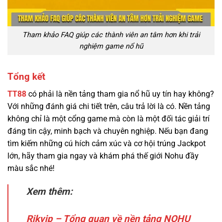
Tham khảo FAQ giúp các thành viên an tâm hơn khi trải
nghiệm game nổ hũ
Tổng kết
TT88
có phải là nền tảng tham gia nổ hũ uy tín hay không?
Với những đánh giá chi tiết trên, câu trả lời là có. Nền tảng
không chỉ là một cổng game mà còn là một đối tác giải trí
đáng tin cậy, minh bạch và chuyên nghiệp. Nếu bạn đang
tìm kiếm những cú hích cảm xúc và cơ hội trúng Jackpot
lớn, hãy tham gia ngay và khám phá thế giới Nohu đầy
màu sắc nhé!
Xem thêm:
Rikvip – Tổng quan về nền tảng NOHU