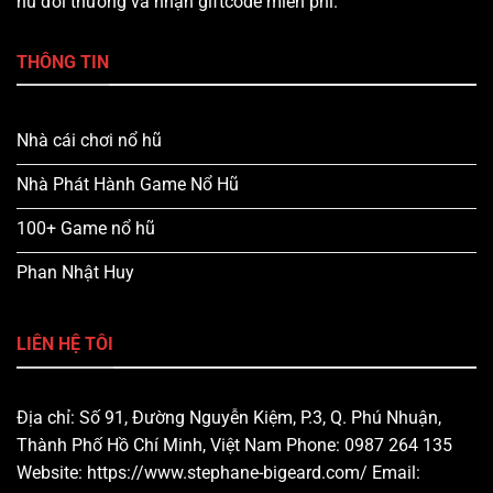
hũ đổi thưởng và nhận giftcode miễn phí.
THÔNG TIN
Nhà cái chơi nổ hũ
Nhà Phát Hành Game Nổ Hũ
100+ Game nổ hũ
Phan Nhật Huy
LIÊN HỆ TÔI
Địa chỉ: Số 91, Đường Nguyễn Kiệm, P.3, Q. Phú Nhuận,
Thành Phố Hồ Chí Minh, Việt Nam Phone: 0987 264 135
Website: https://www.stephane-bigeard.com/ Email: