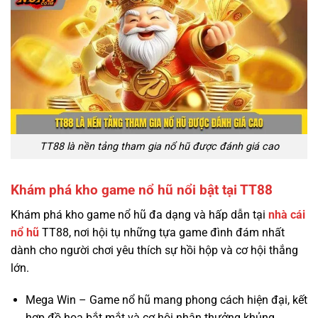
TT88 là nền tảng tham gia nổ hũ được đánh giá cao
Khám phá kho game nổ hũ nổi bật tại TT88
Khám phá kho game nổ hũ đa dạng và hấp dẫn tại
nhà cái
nổ hũ
TT88, nơi hội tụ những tựa game đình đám nhất
dành cho người chơi yêu thích sự hồi hộp và cơ hội thắng
lớn.
Mega Win – Game nổ hũ mang phong cách hiện đại, kết
hợp đồ họa bắt mắt và cơ hội nhận thưởng khủng.