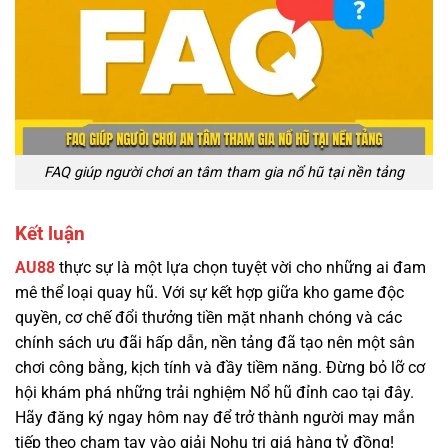
FAQ giúp người chơi an tâm tham gia nổ hũ tại nền tảng
Kết luận
AU88
thực sự là một lựa chọn tuyệt vời cho những ai đam
mê thể loại quay hũ. Với sự kết hợp giữa kho game độc
quyền, cơ chế đổi thưởng tiền mặt nhanh chóng và các
chính sách ưu đãi hấp dẫn, nền tảng đã tạo nên một sân
chơi công bằng, kịch tính và đầy tiềm năng. Đừng bỏ lỡ cơ
hội khám phá những trải nghiệm Nổ hũ đỉnh cao tại đây.
Hãy đăng ký ngay hôm nay để trở thành người may mắn
tiếp theo chạm tay vào giải Nohu trị giá hàng tỷ đồng!