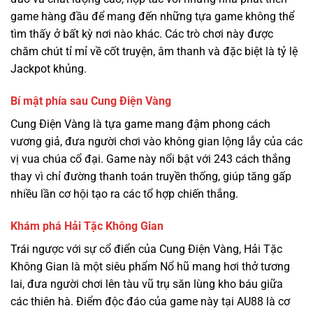
game hàng đầu để mang đến những tựa game không thể
tìm thấy ở bất kỳ nơi nào khác. Các trò chơi này được
chăm chút tỉ mỉ về cốt truyện, âm thanh và đặc biệt là tỷ lệ
Jackpot khủng.
Bí mật phía sau Cung Điện Vàng
Cung Điện Vàng là tựa game mang đậm phong cách
vương giả, đưa người chơi vào không gian lộng lẫy của các
vị vua chúa cổ đại. Game này nổi bật với 243 cách thắng
thay vì chỉ đường thanh toán truyền thống, giúp tăng gấp
nhiều lần cơ hội tạo ra các tổ hợp chiến thắng.
Khám phá Hải Tặc Không Gian
Trái ngược với sự cổ điển của Cung Điện Vàng, Hải Tặc
Không Gian là một siêu phẩm Nổ hũ mang hơi thở tương
lai, đưa người chơi lên tàu vũ trụ săn lùng kho báu giữa
các thiên hà. Điểm độc đáo của game này tại AU88 là cơ