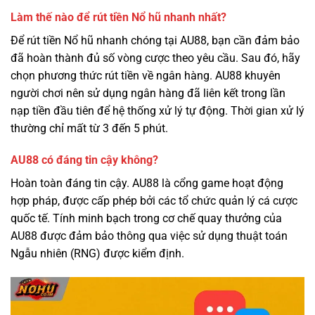
Làm thế nào để rút tiền Nổ hũ nhanh nhất?
Để rút tiền Nổ hũ nhanh chóng tại AU88, bạn cần đảm bảo
đã hoàn thành đủ số vòng cược theo yêu cầu. Sau đó, hãy
chọn phương thức rút tiền về ngân hàng. AU88 khuyên
người chơi nên sử dụng ngân hàng đã liên kết trong lần
nạp tiền đầu tiên để hệ thống xử lý tự động. Thời gian xử lý
thường chỉ mất từ 3 đến 5 phút.
AU88 có đáng tin cậy không?
Hoàn toàn đáng tin cậy. AU88 là cổng game hoạt động
hợp pháp, được cấp phép bởi các tổ chức quản lý cá cược
quốc tế. Tính minh bạch trong cơ chế quay thưởng của
AU88 được đảm bảo thông qua việc sử dụng thuật toán
Ngẫu nhiên (RNG) được kiểm định.