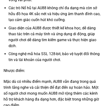
Các trò Nổ hũ tại AU88 không chỉ đa dạng mà còn sở
hữu đồ họa 4K sắc nét và hiệu ứng âm thanh đỉnh cao,
tạo cảm giác cuốn hút khó cưỡng.
Giao diện của AU88 được thiết kế khoa học, dễ dàng
thao tác trên cả máy tính và ứng dụng di động, giúp
người chơi dễ dàng tìm kiếm game và thực hiện giao
dịch.
Công nghệ mã hóa SSL 128-bit, bảo vệ tuyệt đối thông
tin và tài khoản của người chơi.
Nhược điểm:
Mặc dù có nhiều điểm mạnh, AU88 vẫn đang trong quá
trình lắng nghe và cải thiện để đạt đến sự hoàn hảo. Một
số người chơi mong muốn AU88 mở rộng thêm các kênh
hỗ trợ khách hàng đa dạng hơn, đặc biệt trong những giờ
cao điểm.