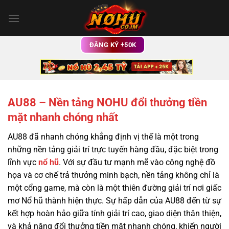
Bỏ
qua
nội
dung
ĐĂNG KÝ +50K
AU88 – Nền tảng NOHU đổi thưởng tiền
mặt nhanh chóng nhất
AU88 đã nhanh chóng khẳng định vị thế là một trong
những nền tảng giải trí trực tuyến hàng đầu, đặc biệt trong
lĩnh vực
nổ hũ
. Với sự đầu tư mạnh mẽ vào công nghệ đồ
họa và cơ chế trả thưởng minh bạch, nền tảng không chỉ là
một cổng game, mà còn là một thiên đường giải trí nơi giấc
mơ Nổ hũ thành hiện thực. Sự hấp dẫn của AU88 đến từ sự
kết hợp hoàn hảo giữa tính giải trí cao, giao diện thân thiện,
và khả năng đổi thưởng tiền mặt nhanh chóng, khiến người