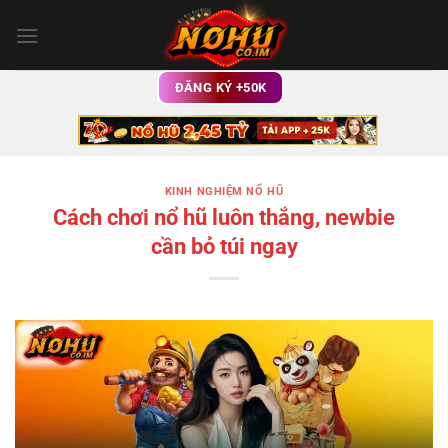
Bỏ
qua
nội
dung
ĐĂNG KÝ +50K
KINH NGHIỆM NỔ HŨ
Cách chơi nổ hũ luôn thắng, newbie
cần bỏ túi ngay