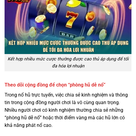
Kết hợp nhiều mức cược thường được cao thủ áp dụng để tối
đa hóa lợi nhuận
Theo dõi cộng đồng để chọn “phòng hũ dễ nổ”
Trong nổ hũ trực tuyến, việc chia sẻ kinh nghiệm và thông
tin trong cộng đồng người chơi là vô cùng quan trọng.
Nhiều người chơi có kinh nghiệm thường chia sẻ những
“phòng hũ dễ nổ” hoặc thời điểm vàng mà các hũ lớn có
khả năng phát nổ cao.