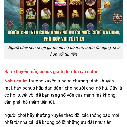
Người chơi nên chọn game nổ hũ có mức cược đa dạng, phù
hợp với túi tiền
Săn khuyến mãi, bonus giá trị từ nhà cái nohu
Nohu.co.im
thường xuyên tung ra chương trình khuyến
mãi, hay bonus hấp dẫn dành cho người chơi nổ hũ. Đây là
cơ hội tuyệt vời để bạn tăng số vốn của mình mà không
cần phải bỏ thêm tiền túi.
Người chơi hãy thường xuyên theo dõi các thông báo mới
nhất từ nhà cái để không bỏ lỡ những ưu đãi như tiền