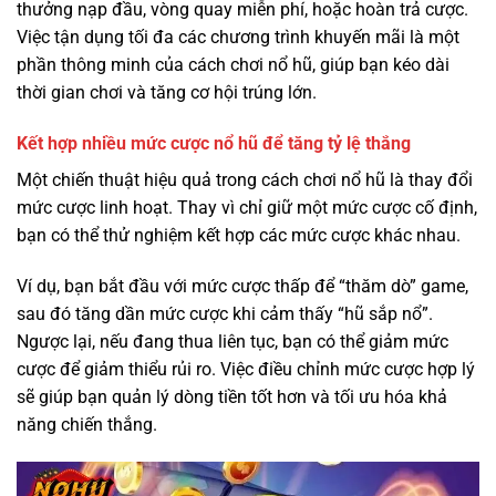
thưởng nạp đầu, vòng quay miễn phí, hoặc hoàn trả cược.
Việc tận dụng tối đa các chương trình khuyến mãi là một
phần thông minh của cách chơi nổ hũ, giúp bạn kéo dài
thời gian chơi và tăng cơ hội trúng lớn.
Kết hợp nhiều mức cược nổ hũ để tăng tỷ lệ thắng
Một chiến thuật hiệu quả trong cách chơi nổ hũ là thay đổi
mức cược linh hoạt. Thay vì chỉ giữ một mức cược cố định,
bạn có thể thử nghiệm kết hợp các mức cược khác nhau.
Ví dụ, bạn bắt đầu với mức cược thấp để “thăm dò” game,
sau đó tăng dần mức cược khi cảm thấy “hũ sắp nổ”.
Ngược lại, nếu đang thua liên tục, bạn có thể giảm mức
cược để giảm thiểu rủi ro. Việc điều chỉnh mức cược hợp lý
sẽ giúp bạn quản lý dòng tiền tốt hơn và tối ưu hóa khả
năng chiến thắng.