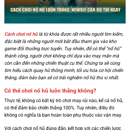
Cách chơi nổ hũ
là từ khóa được rất nhiều người tìm kiếm,
đặc biệt là những người mới bắt đầu tham gia vào kho
game đổi thưởng trực tuyến. Tuy nhiên, để có thể “nổ hũ”
thành công, người chơi không chỉ dựa vào may mắn mà
còn cần đến những chiến thuật cụ thể. Chúng ta sẽ cùng
tìm hiểu cách quay hũ thông minh, tối ưu hóa cơ hội chiến
thắng, đảm bảo bạn sẽ có trải nghiệm nổ hũ thú vị nhất.
Có thể chơi nổ hũ luôn thắng không?
Thực tế, không có bất kỳ trò chơi may rủi nào, kể cả nổ hũ,
có thể đảm bảo chiến thắng 100%. Tuy nhiên, điều đó
không có nghĩa là bạn hoàn toàn phụ thuộc vào vận may.
Với cách chơi nổ hũ đúng đắn, kết hợp với các chiến lược