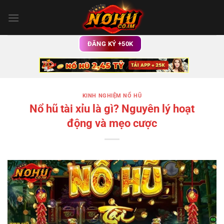
Bỏ
qua
nội
dung
ĐĂNG KÝ +50K
KINH NGHIỆM NỔ HŨ
Nổ hũ tài xỉu là gì? Nguyên lý hoạt
động và mẹo cược