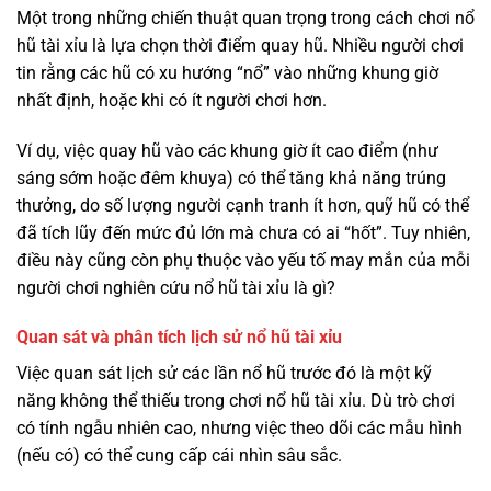
Một trong những chiến thuật quan trọng trong cách chơi nổ
hũ tài xỉu là lựa chọn thời điểm quay hũ. Nhiều người chơi
tin rằng các hũ có xu hướng “nổ” vào những khung giờ
nhất định, hoặc khi có ít người chơi hơn.
Ví dụ, việc quay hũ vào các khung giờ ít cao điểm (như
sáng sớm hoặc đêm khuya) có thể tăng khả năng trúng
thưởng, do số lượng người cạnh tranh ít hơn, quỹ hũ có thể
đã tích lũy đến mức đủ lớn mà chưa có ai “hốt”. Tuy nhiên,
điều này cũng còn phụ thuộc vào yếu tố may mắn của mỗi
người chơi nghiên cứu nổ hũ tài xỉu là gì?
Quan sát và phân tích lịch sử nổ hũ tài xỉu
Việc quan sát lịch sử các lần nổ hũ trước đó là một kỹ
năng không thể thiếu trong chơi nổ hũ tài xỉu. Dù trò chơi
có tính ngẫu nhiên cao, nhưng việc theo dõi các mẫu hình
(nếu có) có thể cung cấp cái nhìn sâu sắc.