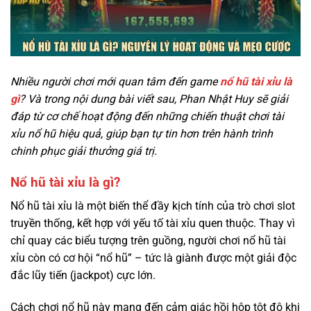
Nhiều người chơi mới quan tâm đến game
nổ hũ tài xỉu là
gì
? Và trong nội dung bài viết sau, Phan Nhật Huy sẽ giải
đáp từ cơ chế hoạt động đến những chiến thuật chơi tài
xỉu nổ hũ hiệu quả, giúp bạn tự tin hơn trên hành trình
chinh phục giải thưởng giá trị.
Nổ hũ tài xỉu là gì?
Nổ hũ tài xỉu là một biến thể đầy kịch tính của trò chơi slot
truyền thống, kết hợp với yếu tố tài xỉu quen thuộc. Thay vì
chỉ quay các biểu tượng trên guồng, người chơi nổ hũ tài
xỉu còn có cơ hội “nổ hũ” – tức là giành được một giải độc
đắc lũy tiến (jackpot) cực lớn.
Cách chơi nổ hũ này mang đến cảm giác hồi hộp tột độ khi