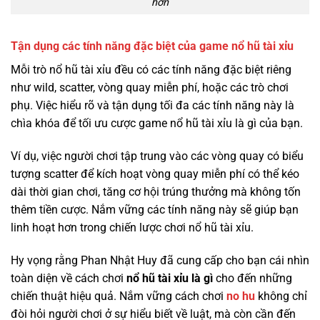
hơn
Tận dụng các tính năng đặc biệt của game nổ hũ tài xỉu
Mỗi trò nổ hũ tài xỉu đều có các tính năng đặc biệt riêng
như wild, scatter, vòng quay miễn phí, hoặc các trò chơi
phụ. Việc hiểu rõ và tận dụng tối đa các tính năng này là
chìa khóa để tối ưu cược game nổ hũ tài xỉu là gì của bạn.
Ví dụ, việc người chơi tập trung vào các vòng quay có biểu
tượng scatter để kích hoạt vòng quay miễn phí có thể kéo
dài thời gian chơi, tăng cơ hội trúng thưởng mà không tốn
thêm tiền cược. Nắm vững các tính năng này sẽ giúp bạn
linh hoạt hơn trong chiến lược chơi nổ hũ tài xỉu.
Hy vọng rằng Phan Nhật Huy đã cung cấp cho bạn cái nhìn
toàn diện về cách chơi
nổ hũ tài xỉu là gì
cho đến những
chiến thuật hiệu quả. Nắm vững cách chơi
no hu
không chỉ
đòi hỏi người chơi ở sự hiểu biết về luật, mà còn cần đến