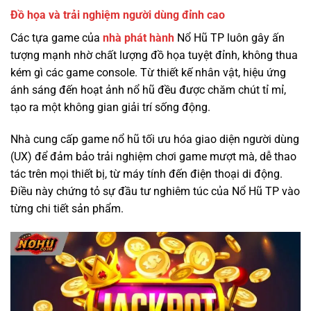
Đồ họa và trải nghiệm người dùng đỉnh cao
Các tựa game của
nhà phát hành
Nổ Hũ TP luôn gây ấn
tượng mạnh nhờ chất lượng đồ họa tuyệt đỉnh, không thua
kém gì các game console. Từ thiết kế nhân vật, hiệu ứng
ánh sáng đến hoạt ảnh nổ hũ đều được chăm chút tỉ mỉ,
tạo ra một không gian giải trí sống động.
Nhà cung cấp game nổ hũ tối ưu hóa giao diện người dùng
(UX) để đảm bảo trải nghiệm chơi game mượt mà, dễ thao
tác trên mọi thiết bị, từ máy tính đến điện thoại di động.
Điều này chứng tỏ sự đầu tư nghiêm túc của Nổ Hũ TP vào
từng chi tiết sản phẩm.