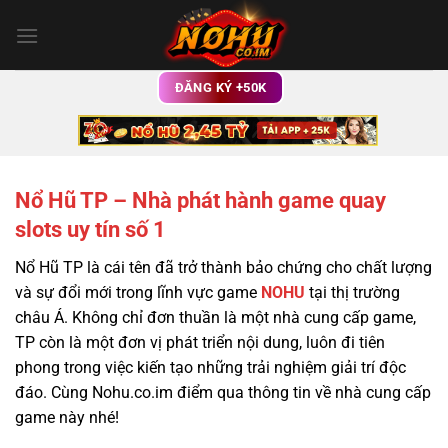
Bỏ
qua
nội
dung
ĐĂNG KÝ +50K
Nổ Hũ TP – Nhà phát hành game quay
slots uy tín số 1
Nổ Hũ TP là cái tên đã trở thành bảo chứng cho chất lượng
và sự đổi mới trong lĩnh vực game
NOHU
tại thị trường
châu Á. Không chỉ đơn thuần là một nhà cung cấp game,
TP còn là một đơn vị phát triển nội dung, luôn đi tiên
phong trong việc kiến tạo những trải nghiệm giải trí độc
đáo. Cùng Nohu.co.im điểm qua thông tin về nhà cung cấp
game này nhé!