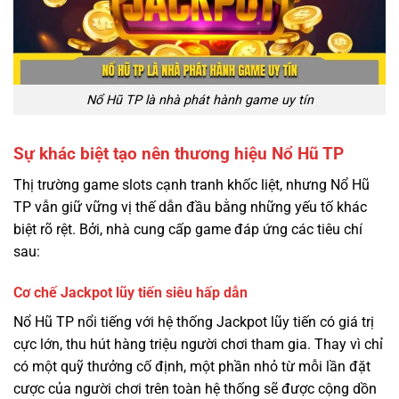
Nổ Hũ TP là nhà phát hành game uy tín
Sự khác biệt tạo nên thương hiệu Nổ Hũ TP
Thị trường game slots cạnh tranh khốc liệt, nhưng Nổ Hũ
TP vẫn giữ vững vị thế dẫn đầu bằng những yếu tố khác
biệt rõ rệt. Bởi, nhà cung cấp game đáp ứng các tiêu chí
sau:
Cơ chế Jackpot lũy tiến siêu hấp dẫn
Nổ Hũ TP nổi tiếng với hệ thống Jackpot lũy tiến có giá trị
cực lớn, thu hút hàng triệu người chơi tham gia. Thay vì chỉ
có một quỹ thưởng cố định, một phần nhỏ từ mỗi lần đặt
cược của người chơi trên toàn hệ thống sẽ được cộng dồn