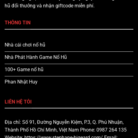
hũ đổi thưởng và nhận giftcode miễn phí.
THÔNG TIN
Nhà cái chơi nổ hũ
Nhà Phát Hành Game Nổ Hũ
100+ Game nổ hũ
Phan Nhật Huy
LIÊN HỆ TÔI
Địa chỉ: Số 91, Đường Nguyễn Kiệm, P.3, Q. Phú Nhuận,
Thành Phố Hồ Chí Minh, Việt Nam Phone: 0987 264 135
Website: https://www.stephane-bigeard.com/ Email: