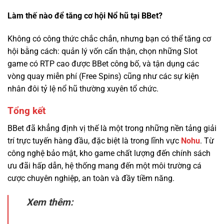
Làm thế nào để tăng cơ hội Nổ hũ tại BBet?
Không có công thức chắc chắn, nhưng bạn có thể tăng cơ
hội bằng cách: quản lý vốn cẩn thận, chọn những Slot
game có RTP cao được BBet công bố, và tận dụng các
vòng quay miễn phí (Free Spins) cũng như các sự kiện
nhân đôi tỷ lệ nổ hũ thường xuyên tổ chức.
Tổng kết
BBet đã khẳng định vị thế là một trong những nền tảng giải
trí trực tuyến hàng đầu, đặc biệt là trong lĩnh vực
Nohu
. Từ
công nghệ bảo mật, kho game chất lượng đến chính sách
ưu đãi hấp dẫn, hệ thống mang đến một môi trường cá
cược chuyên nghiệp, an toàn và đầy tiềm năng.
Xem thêm: