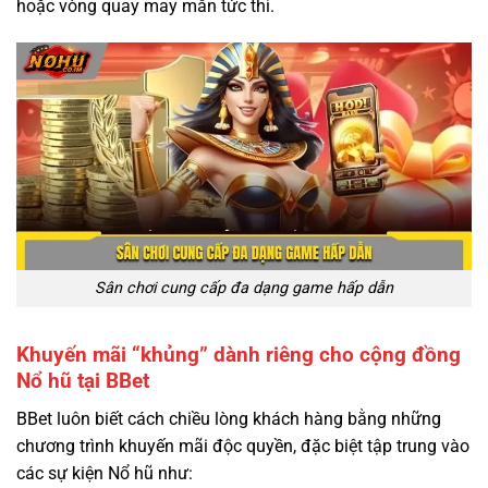
hoặc vòng quay may mắn tức thì.
Sân chơi cung cấp đa dạng game hấp dẫn
Khuyến mãi “khủng” dành riêng cho cộng đồng
Nổ hũ tại BBet
BBet luôn biết cách chiều lòng khách hàng bằng những
chương trình khuyến mãi độc quyền, đặc biệt tập trung vào
các sự kiện Nổ hũ như: