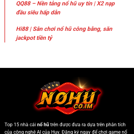
QQ88 – Nền tảng nổ hũ uy tín | X2 nạp
đầu siêu hấp dẫn
Hi88 | Sân chơi nổ hũ công bằng, săn
jackpot tiền tỷ
Top 15 nhà cái
nổ hũ
trên được đưa ra dựa trên phân tích
của công nghệ AI của Huy. Đăng ký ngay để chơi game nổ