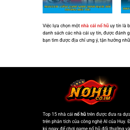
Việc lựa chọn một
nhà cái nổ hũ
uy tín là 
danh sách các nhà cái uy tín, được đánh gi
bạn tìm được địa chỉ ưng ý, tận hưởng nhữ
Top 15 nhà cái
nổ hũ
trên được đưa ra dự
trên phân tích của công nghệ AI của Huy. 
ký ngay để chơi game nổ hũ đổi thưởng v