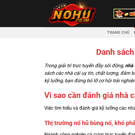
Bỏ
qua
nội
dung
TRANG CHỦ
Danh sách 
Trong giải trí trực tuyến đầy sôi động,
nhà 
sách các nhà cái uy tín, chất lượng, đảm 
kỹ lưỡng, bạn đừng bỏ lỡ cơ hội trải nghiệ
Vì sao cần đánh giá nhà c
Việc tìm hiểu và đánh giá kỹ lưỡng các nh
Thị trường nổ hũ bùng nổ, khó phâ
Ngành công nghiệp cá cược trực tuyến đang