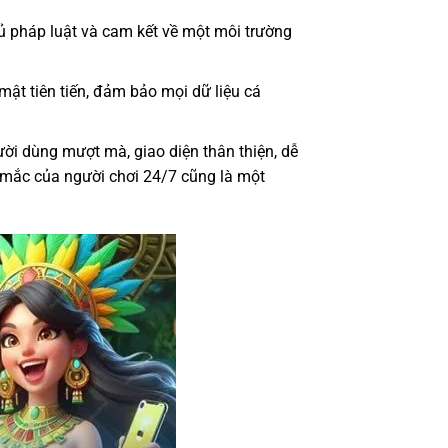
hủ pháp luật và cam kết về một môi trường
ật tiên tiến, đảm bảo mọi dữ liệu cá
ời dùng mượt mà, giao diện thân thiện, dễ
 mắc của người chơi 24/7 cũng là một