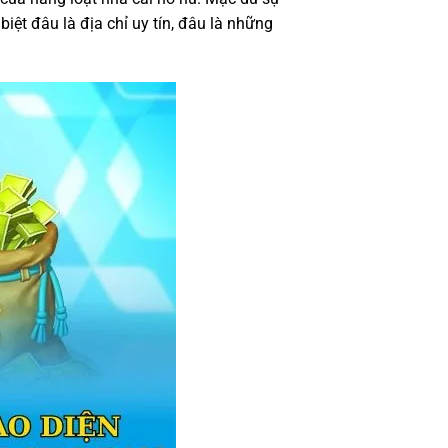
iệt đâu là địa chỉ uy tín, đâu là những