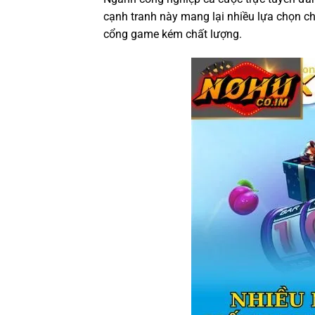
cạnh tranh này mang lại nhiều lựa chọn cho
cổng game kém chất lượng.