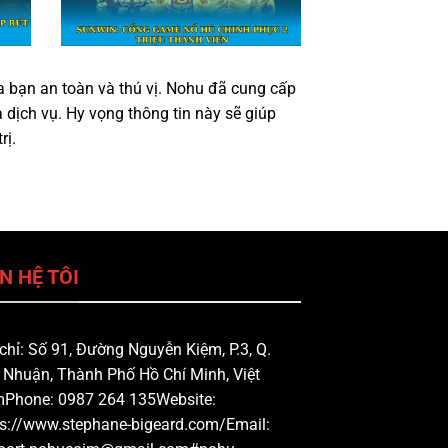
ủa bạn an toàn và thú vị. Nohu đã cung cấp
 dịch vụ. Hy vọng thông tin này sẽ giúp
rị.
ÊN HỆ TÔI
chỉ: Số 91, Đường Nguyễn Kiệm, P.3, Q.
 Nhuận, Thành Phố Hồ Chí Minh, Việt
Phone: 0987 264 135Website:
ps://www.stephane-bigeard.com/Email: