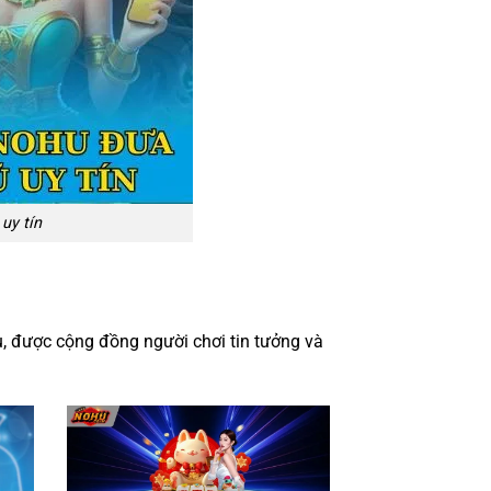
uy tín
, được cộng đồng người chơi tin tưởng và